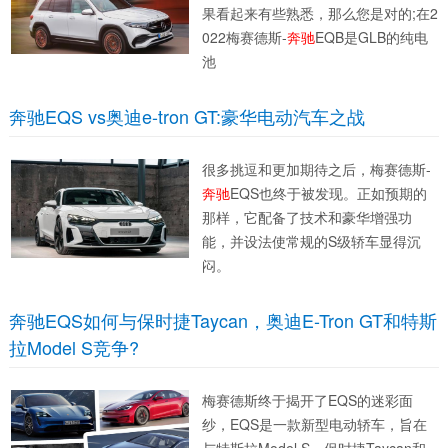
果看起来有些熟悉，那么您是对的;在2
022梅赛德斯-
奔驰
EQB是GLB的纯电
池
奔驰EQS vs奥迪e-tron GT:豪华电动汽车之战
很多挑逗和更加期待之后，梅赛德斯-
奔驰
EQS也终于被发现。正如预期的
那样，它配备了技术和豪华增强功
能，并设法使常规的S级轿车显得沉
闷。
奔驰EQS如何与保时捷Taycan，奥迪E-Tron GT和特斯
拉Model S竞争?
梅赛德斯终于揭开了EQS的迷彩面
纱，EQS是一款新型电动轿车，旨在