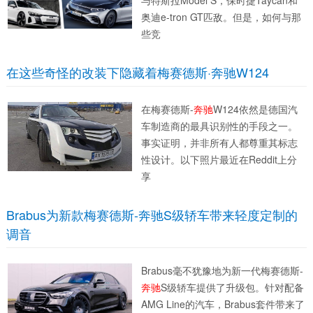
与特斯拉Model S，保时捷Taycan和
奥迪e-tron GT匹敌。但是，如何与那
些竞
在这些奇怪的改装下隐藏着梅赛德斯·奔驰W124
在梅赛德斯-
奔驰
W124依然是德国汽
车制造商的最具识别性的手段之一。
事实证明，并非所有人都尊重其标志
性设计。以下照片最近在Reddit上分
享
Brabus为新款梅赛德斯-奔驰S级轿车带来轻度定制的
调音
Brabus毫不犹豫地为新一代梅赛德斯-
奔驰
S级轿车提供了升级包。针对配备
AMG Line的汽车，Brabus套件带来了