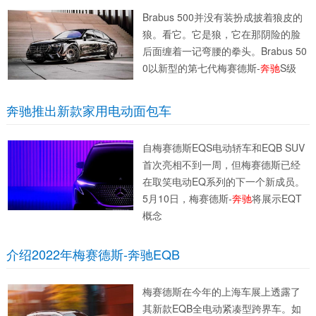
Brabus 500并没有装扮成披着狼皮的
狼。看它。它是狼，它在那阴险的脸
后面缠着一记弯腰的拳头。Brabus 50
0以新型的第七代梅赛德斯-
奔驰
S级
奔驰推出新款家用电动面包车
自梅赛德斯EQS电动轿车和EQB SUV
首次亮相不到一周，但梅赛德斯已经
在取笑电动EQ系列的下一个新成员。
5月10日，梅赛德斯-
奔驰
将展示EQT
概念
介绍2022年梅赛德斯-奔驰EQB
梅赛德斯在今年的上海车展上透露了
其新款EQB全电动紧凑型跨界车。如