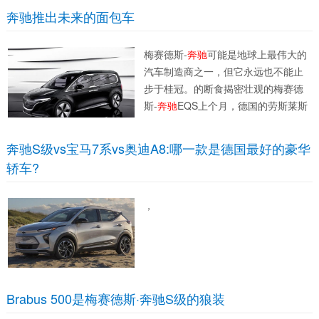
奔驰推出未来的面包车
梅赛德斯-
奔驰
可能是地球上最伟大的
汽车制造商之一，但它永远也不能止
步于桂冠。的断食揭密壮观的梅赛德
斯-
奔驰
EQS上个月，德国的劳斯莱斯
奔驰S级vs宝马7系vs奥迪A8:哪一款是德国最好的豪华
轿车?
，
Brabus 500是梅赛德斯·奔驰S级的狼装