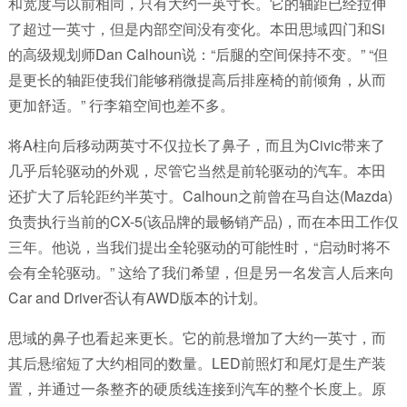
和宽度与以前相同，只有大约一英寸长。它的轴距已经拉伸
了超过一英寸，但是内部空间没有变化。本田思域四门和Si
的高级规划师Dan Calhoun说：“后腿的空间保持不变。” “但
是更长的轴距使我们能够稍微提高后排座椅的前倾角，从而
更加舒适。” 行李箱空间也差不多。
将A柱向后移动两英寸不仅拉长了鼻子，而且为Civic带来了
几乎后轮驱动的外观，尽管它当然是前轮驱动的汽车。本田
还扩大了后轮距约半英寸。Calhoun之前曾在马自达(Mazda)
负责执行当前的CX-5(该品牌的最畅销产品)，而在本田工作仅
三年。他说，当我们提出全轮驱动的可能性时，“启动时将不
会有全轮驱动。” 这给了我们希望，但是另一名发言人后来向
Car and Driver否认有AWD版本的计划。
思域的鼻子也看起来更长。它的前悬增加了大约一英寸，而
其后悬缩短了大约相同的数量。LED前照灯和尾灯是生产装
置，并通过一条整齐的硬质线连接到汽车的整个长度上。原