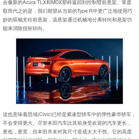
会像新的Acura TLX和MDX那样返回到控制臂前悬架。笨蛋
取而代之的是，我们期望从当前的Type R中更广泛地使用巧
妙的双轴支柱前悬架，该悬架通过机械地分离转向和悬架功
能来消除扭矩转向。
这也意味着思域(Civic)已经是紧凑型轿车中的弹性豪华轿车，
不会变得更大。尽管本田汽车比其前身受欢迎的汽车更长，
更低，更宽，但本田并未对其尺寸造成太大干扰。它的高度