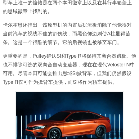
型车上唯一的镀铬是在两个本田徽章上以及在其行李箱盖上
的思域徽章上找到的。
卡尔霍恩还指出，该原型机的内置后扰流板消除了他觉得对
当前汽车的视线不佳的割伤线，而黑色饰边则使A柱显得苗
条。这是一个很酷的细节。它的后视镜也被移至车门。
更重要的是，Pulley确认Si和Type R将保持其离合器踏板。他
也不排除可选的双离合自动变速器，现在在现代Veloster N中
可用。尽管本田可能会推出思域Si掀背车，但我们仍然假设
Type R仅可作为掀背车提供，而Si将作为轿车提供。