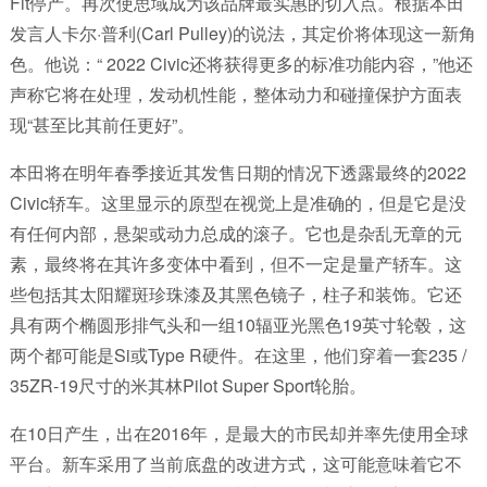
Fit停产。再次使思域成为该品牌最实惠的切入点。根据本田
发言人卡尔·普利(Carl Pulley)的说法，其定价将体现这一新角
色。他说：“ 2022 Civic还将获得更多的标准功能内容，”他还
声称它将在处理，发动机性能，整体动力和碰撞保护方面表
现“甚至比其前任更好”。
本田将在明年春季接近其发售日期的情况下透露最终的2022
Civic轿车。这里显示的原型在视觉上是准确的，但是它是没
有任何内部，悬架或动力总成的滚子。它也是杂乱无章的元
素，最终将在其许多变体中看到，但不一定是量产轿车。这
些包括其太阳耀斑珍珠漆及其黑色镜子，柱子和装饰。它还
具有两个椭圆形排气头和一组10辐亚光黑色19英寸轮毂，这
两个都可能是Si或Type R硬件。在这里，他们穿着一套235 /
35ZR-19尺寸的米其林Pilot Super Sport轮胎。
在10日产生，出在2016年，是最大的市民却并率先使用全球
平台。新车采用了当前底盘的改进方式，这可能意味着它不