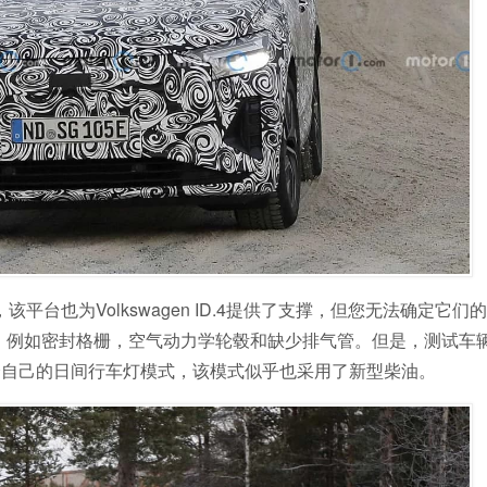
平台上，该平台也为Volkswagen ID.4提供了支撑，但您无法确定它
，例如密封格栅，空气动力学轮毂和缺少排气管。但是，测试车
择自己的日间行车灯模式，该模式似乎也采用了新型柴油。