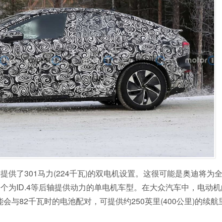
供了301马力(224千瓦)的双电机设置。这很可能是奥迪将为
个为ID.4等后轴提供动力的单电机车型。在大众汽车中，电动
4可能会与82千瓦时的电池配对，可提供约250英里(400公里)的续