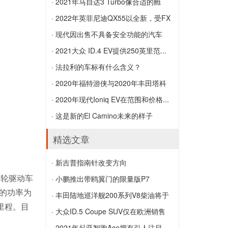
力
2022年保时捷Macan进行了另一次改版
级...
· 2021年马自达3 Turbo像合适的舱
以保留EV兄弟公司
新兰博基尼Huracan STO是街头超级
口...
· 2022年英菲尼迪QX55以全新，受FX
Trofeo赛车手
2021年马自达3 Turbo像合适的舱口盖一
启...
· 现代因出售不具备安全功能的汽车
样加速加速，在5.7秒内达到60 MPH
2022年英菲尼迪QX55以全新，受FX启发
而...
· 2021大众 ID.4 EV提供250英里范...
的造型亮相
现代因出售不具备安全功能的汽车而被起
2021大众 ID.4 EV提供250英里范围，
· 法拉利的车标有什么含义？
诉
201HP RWD动力总成，售价$ 39,995
法拉利的车标有什么含义？
· 2020年福特游侠与2020年丰田塔科
马...
· 2020年现代Ioniq EV在范围和价格...
2020年福特游侠与2020年丰田塔科马：
2020年现代Ioniq EV在范围和价格上得到
· 这是新的El Camino未来的样子
比较皮卡
提升
这是新的El Camino未来的样子
精选文章
· 新吉普指南针改变方向
全轮驱动车
新吉普指南针改变方向
· 小鹏推出带鸥翼门的限量版P7
机的功率为
小鹏推出带鸥翼门的限量版P7
· 丰田陆地巡洋舰200系列V8柴油将于
航里程。目
2...
· 大众ID.5 Coupe SUV仅在欧洲销售
丰田陆地巡洋舰200系列V8柴油将于2021
大众ID.5 Coupe SUV仅在欧洲销售
· 2021年起亚智跑Ace拥有引人注目