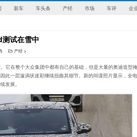
闻
新车
车头条
产经
市场
车评
企
pied测试在雪中
思韵
产经
>
的新车型。它在整个大众集团中都有自己的基础，但是大量的奥迪造型
，因此一层漩涡状迷彩继续扭曲其细节。新的间谍照片显示，全
持续发展。