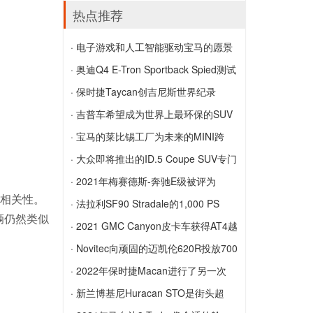
RON97汽油没有变化
DHCV预测马来西亚塔塔汽车销量增长
投入生产
热点推荐
巴黎展出的保时捷911 Speedster将投入
· 电子游戏和人工智能驱动宝马的愿景
生产
电子游戏和人工智能驱动宝马的愿景
· 奥迪Q4 E-Tron Sportback Spied测试
在雪中
· 保时捷Taycan创吉尼斯世界纪录
奥迪Q4 E-Tron Sportback Spied测试在
保时捷Taycan创吉尼斯世界纪录
· 吉普车希望成为世界上最环保的SUV
雪中
品牌
· 宝马的莱比锡工厂为未来的MINI跨
吉普车希望成为世界上最环保的SUV品牌
界...
· 大众即将推出的ID.5 Coupe SUV专门
宝马的莱比锡工厂为未来的MINI跨界车生
针对欧洲
· 2021年梅赛德斯-奔驰E级被评为
们的相关性。
产做准备
大众即将推出的ID.5 Coupe SUV专门针
Moto...
· 法拉利SF90 Stradale的1,000 PS
辆仍然类似
对欧洲
2021年梅赛德斯-奔驰E级被评为
PHEV动力总成
· 2021 GMC Canyon皮卡车获得AT4越
MotorTrend年度汽车
法拉利SF90 Stradale的1,000 PS PHEV
野性能版
· Novitec向顽固的迈凯伦620R投放700
动力总成
2021 GMC Canyon皮卡车获得AT4越野
马力
· 2022年保时捷Macan进行了另一次
性能版
Novitec向顽固的迈凯伦620R投放700马
改...
· 新兰博基尼Huracan STO是街头超