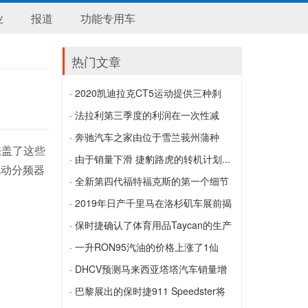
业
报道
功能专用车
热门文章
· 2020凯迪拉克CT5运动提供三种刹
车...
· 法拉利第三季度的利润在一次性减
2020凯迪拉克CT5运动提供三种刹车卡钳
税...
· 奔驰汽车之家由位于雪兰莪州蒲种
掩盖了这些
颜色
法拉利第三季度的利润在一次性减税方面
南...
· 由于销量下滑 捷豹路虎的转机计划...
电动分频器
翻了一番
奔驰汽车之家由位于雪兰莪州蒲种南的
由于销量下滑 捷豹路虎的转机计划达到
· 全新第四代福特福克斯的第一个细节
Hap Seng Star开业
了32亿美元
全新第四代福特福克斯的第一个细节
· 2019年日产千里马在洛杉矶车展前揭
晓
· 保时捷确认了体育用品Taycan的生产
2019年日产千里马在洛杉矶车展前揭晓
保时捷确认了体育用品Taycan的生产
· 一升RON95汽油的价格上涨了1仙
而...
· DHCV预测马来西亚塔塔汽车销量增
一升RON95汽油的价格上涨了1仙 而
长
· 巴黎展出的保时捷911 Speedster将