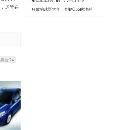
种，尽管在
雪佛兰科鲁兹有哪几种颜色可以选择？
那些被迫停产的一汽丰田车型
· 狂放的越野大奔：奔驰G55的油耗
情...
狂放的越野大奔：奔驰G55的油耗情况如
何？
奥迪Q4