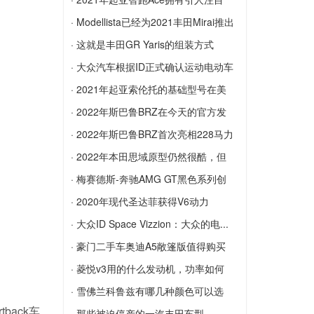
年3月停止生产
的...
· Modellista已经为2021丰田Mirai推出
2021年起亚智跑Ace拥有引人注目的新外
了套件
· 这就是丰田GR Yaris的组装方式
观，其中包括比生活格栅更大的格栅
Modellista已经为2021丰田Mirai推出了套
这就是丰田GR Yaris的组装方式
· 大众汽车根据ID正式确认运动电动车
件
大众汽车根据ID正式确认运动电动车
· 2021年起亚索伦托的基础型号在美
国...
· 2022年斯巴鲁BRZ在今天的官方发
2021年起亚索伦托的基础型号在美国以
布...
· 2022年斯巴鲁BRZ首次亮相228马力
2,450美元的价格飙升
2022年斯巴鲁BRZ在今天的官方发布会
的...
· 2022年本田思域原型仍然很酷，但
上露面
2022年斯巴鲁BRZ首次亮相228马力的N
出...
· 梅赛德斯-奔驰AMG GT黑色系列创
/ A拳击手，更坚固的底盘和更多技术
2022年本田思域原型仍然很酷，但出人
造...
· 2020年现代圣达菲获得V6动力
意料的是
梅赛德斯-奔驰AMG GT黑色系列创造了
2020年现代圣达菲获得V6动力
· 大众ID Space Vizzion：大众的电...
纽伯格林纪录
大众ID Space Vizzion：大众的电动房车
· 豪门二手车奥迪A5敞篷版值得购买
就在这里
吗？
· 菱悦v3用的什么发动机，功率如何
豪门二手车奥迪A5敞篷版值得购买吗？
菱悦v3用的什么发动机，功率如何
· 雪佛兰科鲁兹有哪几种颜色可以选
ack车
择？
· 那些被迫停产的一汽丰田车型