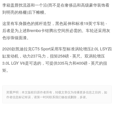
李箱盖唇扰流器和一个沿(而不是在奢侈品和高级豪华装饰看
到明亮的格栅)后下帷幔。
这里有车身颜色的摇杆造型，黑色延伸和标准19英寸车轮 -
后者是为上述Brembo卡钳腾出空间所必需的。车轮还采用灰
色珍珠镍面漆。
2020款凯迪拉克CT5 Sport采用车型标准涡轮增压2.0L LSY四
缸发动机，动力237马力，扭矩258磅 - 英尺。双涡轮增压
3.0L LGY V6是可选的，可提供335马力和400磅 - 英尺的扭
矩。
郑重声明：本文版权归原作者所有，转载文章仅为传播更多信息之目的，如
作者信息标记有误，请第一时间联系我们修改或删除，多谢。