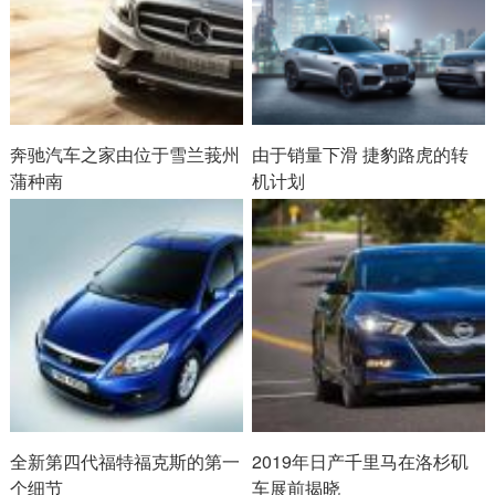
奔驰汽车之家由位于雪兰莪州
由于销量下滑 捷豹路虎的转
蒲种南
机计划
全新第四代福特福克斯的第一
2019年日产千里马在洛杉矶
个细节
车展前揭晓