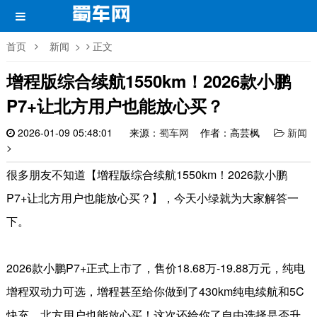
首页
新闻
>
正文
增程版综合续航1550km！2026款小鹏
P7+让北方用户也能放心买？
2026-01-09 05:48:01
来源：
蜀车网
作者：高芸枫
新闻
>
很多朋友不知道【增程版综合续航1550km！2026款小鹏
P7+让北方用户也能放心买？】，今天小绿就为大家解答一
下。
2026
款小鹏
P7+
正式上市了，
售价
18.68
万
-19.88
万元，纯电
增程双动力可选，
增程甚至给你做到了
430km
纯电续航和
5C
快充，
北方用户也能放心买！这次
还给你了自由选择是否升