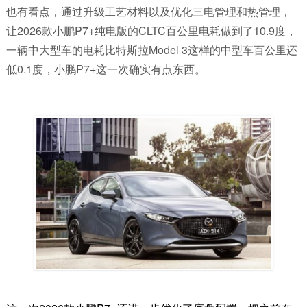
也有看点，通过升级工艺材料以及优化三电管理和热管理，
让
2026
款小鹏
P7+
纯电版的
CLTC
百公里电耗做到了
10.9
度，
一辆中大型车的电耗比特斯拉
Model 3
这样的中型车百公里还
低
0.1
度，小鹏
P7+
这一次确实有点东西。