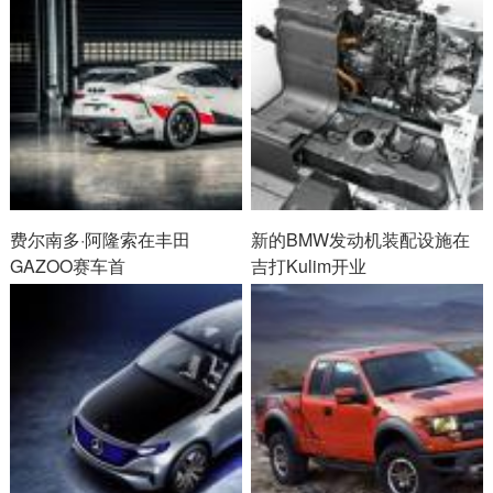
费尔南多·阿隆索在丰田
新的BMW发动机装配设施在
GAZOO赛车首
吉打Kulim开业