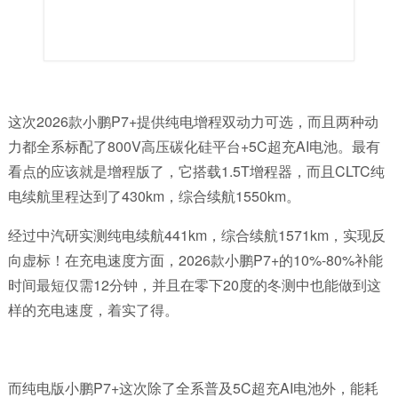
这次
2026
款
小鹏
P7+
提供纯电增程双动力可选，而且两种动
力都全系标配了
800V
高压碳化硅平台
+5C
超充
AI
电池。最有
看点的应该就是增程版了，它搭载
1.5T
增程器，而且
CLTC
纯
电续航里程达到了
430km
，综合续航
1550km
。
经过中汽研实测纯电续航
441km
，综合续航
1571km
，实现反
向虚标！在充电速度方面，
2026
款小鹏
P7+
的
10%-80%
补能
时间最短仅需
12
分钟，并且在零下
20
度的冬测中也能做到这
样的充电速度，着实了得。
而纯电版小鹏
P7+
这次除了全系普及
5C
超充
AI
电池外，能耗