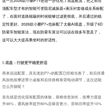
这一次
2026
款小鹏
P7+
还进一步优化了底盘配置，把之前在
顶配车型才有的智能可变阻尼减振器
+
液压衬套做成全系标配
了，在面对道路颠簸的时候能够过滤更彻底，并且通过的稳
定性更好。
2026
款小鹏
P7+
也标配了太极
AI
底盘，升级了
6D
防晕车智能算法，现在防晕车算法可以说在很多车普及了，
这可以大大提高乘坐时的舒适性。
5.
底盘：行驶更平稳更舒适
再来说说配置，其实老款
P7+
的配置已经相当卷了，前后排通
风加热按摩还带小桌板和后排座椅靠背电动调节，这次还能
怎么升级呢？
首先就是优化现有配置的体验，座椅坐垫加长，按摩力度提
升
46%
，通风效率提升
80%
且噪音更小。音响功率提升
10%