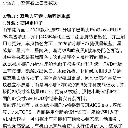
小蓝灯，整体看上去更敦实。
3.
动力：双动力可选，增程是重点
1.
外观：变得更帅了
而车漆方面，
2026
款小鹏
P7+
升级了巴斯夫
ProGloss PLUS
2K
高透清漆，采用
4C3B
车漆工艺，漆面质感更出色，并且耐
用性更好。车身颜色方面，
2026
款小鹏
P7+
提供星镜蓝、星
暮紫、星云白、星阙灰、新月银和暗夜黑
6
款车身配色可选，
其中
星镜蓝是新增颜色，这也是我个人最推荐的颜色。
2026
款小鹏
P7+
针对座舱也做了很多优化和升级，
PVD
电镀
工艺按键、隐藏式出风口、木纹饰板、超纤绒顶棚以及仿麂
皮
充电
面板等细节，整体豪华氛围更强。同时仪表不再是一
块独立小屏幕，而是与小鹏
P7
同款的
8.8
英寸科技岛仪表，并
搭配
29
英寸全场景
HUD
，更有科技感，没把小鹏
G7
和
P7
上
面的
87
英寸
AR-HUD
拿过来着实有点可惜。
智能座舱方面，
2026
款小鹏
P7+
将搭载天玑
AIOS 6.0
，座舱
算力
750TOPS
，界面采用全新的设计语言，座舱还引入了
VL
M
大模型，可根据用车习惯和车辆乘员状态来主动服务，
实现无感交互，车机由原来只会搭话执行任务的
i
人，变成了