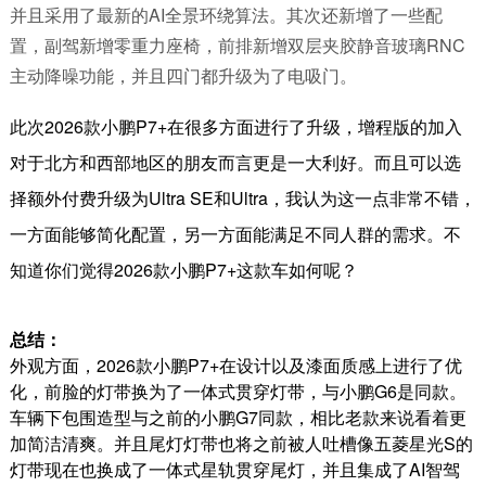
并且采用了最新的
AI
全景环绕算法。其次还新增了一些配
置，副驾新增零重力座椅，前排新增双层夹胶静音玻璃
RNC
主动降噪功能，并且四门都升级为了电吸门。
此次
2026
款小鹏
P7+
在很多方面进行了升级，增程版的加入
对于北方和西部地区的朋友而言更是一大利好。而且可以选
择额外付费升级为
Ultra SE
和
Ultra
，我认为这一点非常不错，
一方面能够简化配置，另一方面能满足不同人群的需求。不
知道你们觉得
2026
款小鹏
P7+
这款车如何呢？
总结：
外观方面，
2026
款小鹏
P7+
在设计以及漆面质感上进行了优
化，前脸的灯带换为了一体式贯穿灯带，与小鹏
G6
是同款。
车辆下包围造型与之前的小鹏
G7
同款，相比老款来说看着更
加简洁清爽。并且尾灯灯带也将之前被人吐槽像五菱星光
S
的
灯带现在也换成了一体式星轨贯穿尾灯，并且集成了
AI
智驾