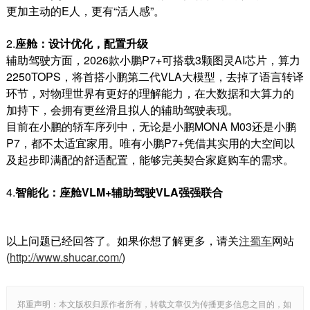
更加主动的
E
人，更有
“
活人感
”
。
2.
座舱：设计优化，配置升级
辅助驾驶方面，
2026
款小鹏
P7+
可搭载
3
颗图灵
AI
芯片，算力
2250TOPS
，将首搭小鹏第二代
VLA
大模型，去掉了语言转译
环节，对物理世界有更好的理解能力，在大数据和大算力的
加持下，会拥有更丝滑且拟人的辅助驾驶表现。
目前在小鹏的轿车序列中，无论是小鹏
MONA M03
还是小鹏
P7
，都不太适宜家用。唯有小鹏
P7+
凭借其实用的大空间以
及起步即满配的舒适配置，能够完美契合家庭购车的需求。
4.
智能化：座舱
VLM+
辅助驾驶
VLA
强强联合
以上问题已经回答了。如果你想了解更多，请关
注蜀车
网站
(
http://www.shucar.com/
)
郑重声明：本文版权归原作者所有，转载文章仅为传播更多信息之目的，如