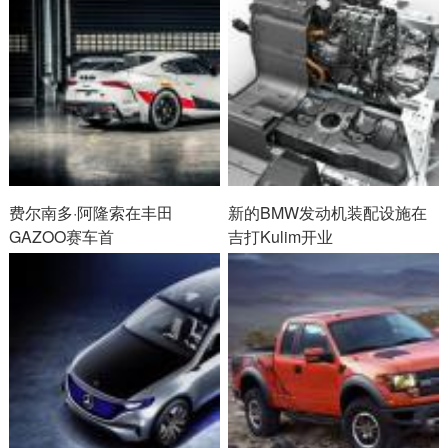
费尔南多·阿隆索在丰田
新的BMW发动机装配设施在
GAZOO赛车首
吉打Kulim开业