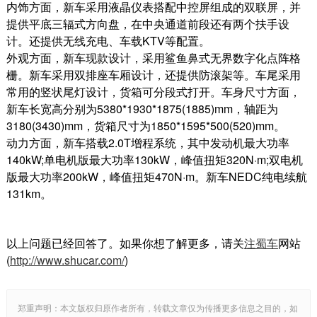
内饰方面，新车采用液晶仪表搭配中控屏组成的双联屏，并
提供平底三辐式方向盘，在中央通道前段还有两个扶手设
计。还提供无线充电、车载KTV等配置。
外观方面，新车现款设计，采用鲨鱼鼻式无界数字化点阵格
栅。新车采用双排座车厢设计，还提供防滚架等。车尾采用
常用的竖状尾灯设计，货箱可分段式打开。车身尺寸方面，
新车长宽高分别为5380*1930*1875(1885)mm，轴距为
3180(3430)mm，货箱尺寸为1850*1595*500(520)mm。
动力方面，新车搭载2.0T增程系统，其中发动机最大功率
140kW;单电机版最大功率130kW，峰值扭矩320N·m;双电机
版最大功率200kW，峰值扭矩470N·m。新车NEDC纯电续航
131km。
以上问题已经回答了。如果你想了解更多，请关
注蜀车
网站
(
http://www.shucar.com/
)
郑重声明：本文版权归原作者所有，转载文章仅为传播更多信息之目的，如