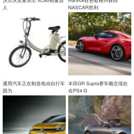
沃尔沃质量突出 XC60销量惊
Harvick在密歇根州获得
人
NASCAR胜利
通用汽车正在制造电动自行车
丰田GR Supra赛车概念现在
因为
在PS4 G