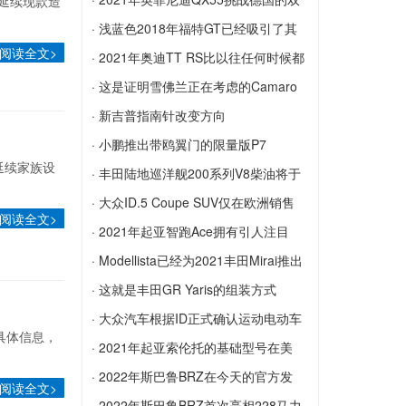
车延续现款造
计
帕加尼刚刚成为世界上最酷的车辆配置器
门跑车
· 浅蓝色2018年福特GT已经吸引了其
阅读全文>
2021年英菲尼迪QX55挑战德国的双门跑
原...
· 2021年奥迪TT RS比以往任何时候都
车
浅蓝色2018年福特GT已经吸引了其原始
贵
· 这是证明雪佛兰正在考虑的Camaro
标价的40％
2021年奥迪TT RS比以往任何时候都贵
SUV
· 新吉普指南针改变方向
这是证明雪佛兰正在考虑的Camaro SUV
新吉普指南针改变方向
· 小鹏推出带鸥翼门的限量版P7
延续家族设
小鹏推出带鸥翼门的限量版P7
· 丰田陆地巡洋舰200系列V8柴油将于
2...
· 大众ID.5 Coupe SUV仅在欧洲销售
阅读全文>
丰田陆地巡洋舰200系列V8柴油将于2021
大众ID.5 Coupe SUV仅在欧洲销售
· 2021年起亚智跑Ace拥有引人注目
年3月停止生产
的...
· Modellista已经为2021丰田Mirai推出
2021年起亚智跑Ace拥有引人注目的新外
了套件
· 这就是丰田GR Yaris的组装方式
观，其中包括比生活格栅更大的格栅
Modellista已经为2021丰田Mirai推出了套
这就是丰田GR Yaris的组装方式
· 大众汽车根据ID正式确认运动电动车
具体信息，
件
大众汽车根据ID正式确认运动电动车
· 2021年起亚索伦托的基础型号在美
国...
· 2022年斯巴鲁BRZ在今天的官方发
阅读全文>
2021年起亚索伦托的基础型号在美国以
布...
· 2022年斯巴鲁BRZ首次亮相228马力