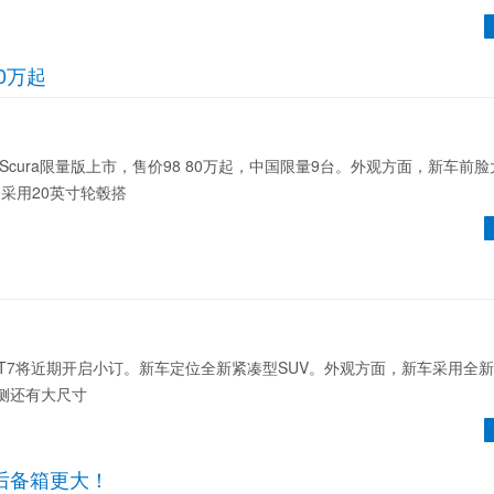
80万起
cura限量版上市，售价98 80万起，中国限量9台。外观方面，新车前
采用20英寸轮毂搭
7将近期开启小订。新车定位全新紧凑型SUV。外观方面，新车采用全
侧还有大尺寸
尊后备箱更大！