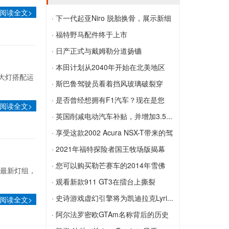
的生产基地
迈凯轮P1 GT长尾DEBUT在古德伍德速度
阅读全文>
· 下一代起亚Niro 脱胎换骨，展示新细
节上
节
· 福特野马配件终于上市
下一代起亚Niro 脱胎换骨，展示新细节
福特野马配件终于上市
· 日产正式与戴姆勒分道扬镳
日产正式与戴姆勒分道扬镳
· 本田计划从2040年开始在北美地区
脸大灯搭配运
销...
· 斯巴鲁驾驶员看着挡风玻璃破裂穿
本田计划从2040年开始在北美地区销售
越...
· 是否曾经想拥有F1汽车？现在是您
阅读全文>
纯电动汽车
斯巴鲁驾驶员看着挡风玻璃破裂穿越了几
的...
· 英国削减电动汽车补贴，并增加3.5...
个州
是否曾经想拥有F1汽车？现在是您的机
英国削减电动汽车补贴，并增加3.5万英
· 享受这款2002 Acura NSX-T带来的驾
会，这款2019 Toro Rosso STR14
镑的价格上限
驶乐趣
· 2021年福特探险者国王牧场版揭幕
享受这款2002 Acura NSX-T带来的驾驶
2021年福特探险者国王牧场版揭幕
· 您可以购买勒芒赛车的2014年雪佛
新最新灯组，
乐趣
兰...
· 观看新款911 GT3在擂台上撕裂
您可以购买勒芒赛车的2014年雪佛兰
观看新款911 GT3在擂台上撕裂
· 史诗游戏虚幻引擎将为凯迪拉克Lyri...
阅读全文>
Corvette C7.R
史诗游戏虚幻引擎将为凯迪拉克Lyriq信息
· 阿尔法罗密欧GTAm名称背后的历史