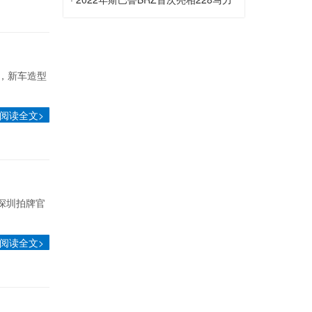
2,450美元的价格飙升
2022年斯巴鲁BRZ在今天的官方发布会
的...
上露面
2022年斯巴鲁BRZ首次亮相228马力的N
/ A拳击手，更坚固的底盘和更多技术
面，新车造型
阅读全文>
深圳拍牌官
阅读全文>