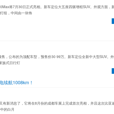
Max将7月30日正式亮相。新车定位大五座四驱增程SUV。外观方面，
D灯组，中间由一块饰
，公布的为顶配车型，预售价30 99万。新车定位全新中大型SUV。
家族式日行灯
续航1008km！
有新消息了，它将在8月份的成都车展上完成首次亮相，并且这次比亚
心中的白月