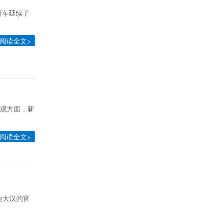
新车延续了
阅读全文>
外观方面，新
阅读全文>
迪大汉的官