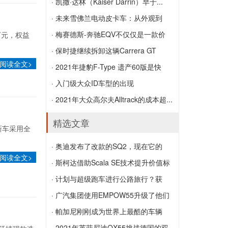
娱乐图形提供动力
阿尔法罗密欧GTAm名称背后的历史
· 凯撒·达林（Kaiser Darrin）早于...
凯撒·达林（Kaiser Darrin）早于时代，现
· 未来雪佛兰电动皮卡车：从外观到
在可以抢夺它了
技...
· 梅赛德斯-奔驰EQV不仅仅是一款价
万元，权益
未来雪佛兰电动皮卡车：从外观到技术，
格...
· 保时捷继续拆卸这辆Carrera GT
阅读全文>
我们所知道的一切
梅赛德斯-奔驰EQV不仅仅是一款价格昂
保时捷继续拆卸这辆Carrera GT
· 2021年捷豹F-Type 遗产60版是快
贵的电动v级车吗?
速...
· 入门级大众ID车型的出现
2021年捷豹F-Type 遗产60版是快速，独
入门级大众ID车型的出现
· 2021年大众高尔夫Alltrack的成本超...
家和经典的绿色
2021年大众高尔夫Alltrack的成本超过英
精选文章
新车采用全
国途观Allspace
· 奥迪发布了改款的SQ2，现在它的
阅读全文>
设...
· 斯柯达借助Scala SE技术提升价值标
奥迪发布了改款的SQ2，现在它的设计更
杆
· 计划与超级跑车进行公路旅行？获
加犀利
斯柯达借助Scala SE技术提升价值标杆
取...
· 广汽集团使用EMPOW55升级了他们
计划与超级跑车进行公路旅行？获取法拉
的设计
· 帕加尼刚刚成为世界上最酷的车辆
利SF90 Stradale
广汽集团使用EMPOW55升级了他们的设
配...
· 2021年英菲尼迪QX55挑战德国的双