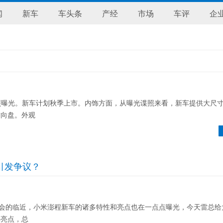
闻
新车
车头条
产经
市场
车评
企
曝光。新车计划秋季上市。内饰方面，从曝光谍照来看，新车提供大尺
方向盘。外观
引发争议？
的临近，小米澎程新车的诸多特性和亮点也在一点点曝光，今天雷总给
心亮点，总