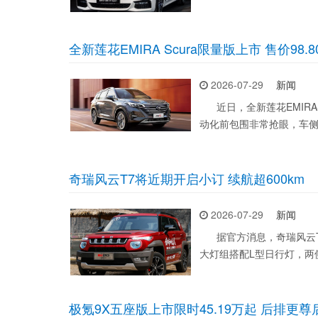
全新莲花EMIRA Scura限量版上市 售价98.
2026-07-29
新闻
近日，全新莲花EMIRAS
动化前包围非常抢眼，车侧
奇瑞风云T7将近期开启小订 续航超600km
2026-07-29
新闻
据官方消息，奇瑞风云T
大灯组搭配L型日行灯，两
极氪9X五座版上市限时45.19万起 后排更