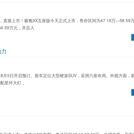
接上市！极氪9X五座版今天正式上市，售价区间为47 19万—58 59
56 59万元，并且入
动力
月5日开启预订。新车定位大型硬派SUV，采用六座布局。外观方面，
搭配星环大灯，