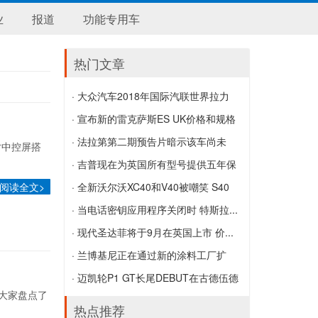
业
报道
功能专用车
热门文章
· 大众汽车2018年国际汽联世界拉力
锦...
· 宣布新的雷克萨斯ES UK价格和规格
大众汽车2018年国际汽联世界拉力锦标
宣布新的雷克萨斯ES UK价格和规格
· 法拉第第二期预告片暗示该车尚未
寸中控屏搭
赛冠军头衔
投...
· 吉普现在为英国所有型号提供五年保
阅读全文>
法拉第第二期预告片暗示该车尚未投入生
修
· 全新沃尔沃XC40和V40被嘲笑 S40
产
吉普现在为英国所有型号提供五年保修
将...
· 当电话密钥应用程序关闭时 特斯拉...
全新沃尔沃XC40和V40被嘲笑 S40将在
当电话密钥应用程序关闭时 特斯拉所有
· 现代圣达菲将于9月在英国上市 价...
不久的将来效仿
者在劳动节锁定了汽车
现代圣达菲将于9月在英国上市 价格和规
· 兰博基尼正在通过新的涂料工厂扩
格
大...
· 迈凯轮P1 GT长尾DEBUT在古德伍德
大家盘点了
兰博基尼正在通过新的涂料工厂扩大Urus
速度节上
热点推荐