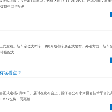
正式上市，共推出3款车型，售价区间47 19-58 59万。外观方面，新
面镀铬中网搭配两
式发布。新车定位大型车，将8月成都车展正式发布。外观方面，新车
灯带搭配大
0有啥看点？
正式定档7月30日。届时在发布会上，除了会公布小米昆仑技术平台的
70Max也将一同亮相