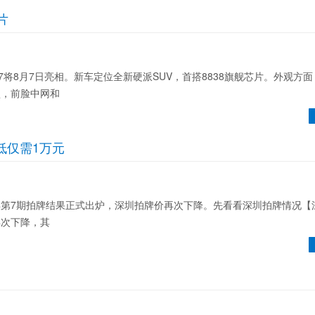
片
8月7日亮相。新车定位全新硬派SUV，首搭8838旗舰芯片。外观方
型，前脸中网和
低仅需1万元
第7期拍牌结果正式出炉，深圳拍牌价再次下降。先看看深圳拍牌情况【
再次下降，其