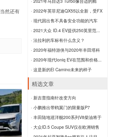
力
2022年保时捷Macan进行了另一次改版
级...
· 2021年马自达3 Turbo像合适的舱
，当然还有
以保留EV兄弟公司
新兰博基尼Huracan STO是街头超级
口...
· 2022年英菲尼迪QX55以全新，受FX
Trofeo赛车手
2021年马自达3 Turbo像合适的舱口盖一
启...
· 现代因出售不具备安全功能的汽车
样加速加速，在5.7秒内达到60 MPH
2022年英菲尼迪QX55以全新，受FX启发
而...
· 2021大众 ID.4 EV提供250英里范...
的造型亮相
现代因出售不具备安全功能的汽车而被起
2021大众 ID.4 EV提供250英里范围，
· 法拉利的车标有什么含义？
诉
201HP RWD动力总成，售价$ 39,995
法拉利的车标有什么含义？
· 2020年福特游侠与2020年丰田塔科
马...
· 2020年现代Ioniq EV在范围和价格...
2020年福特游侠与2020年丰田塔科马：
2020年现代Ioniq EV在范围和价格上得到
· 这是新的El Camino未来的样子
比较皮卡
提升
这是新的El Camino未来的样子
精选文章
· 新吉普指南针改变方向
新吉普指南针改变方向
· 小鹏推出带鸥翼门的限量版P7
小鹏推出带鸥翼门的限量版P7
· 丰田陆地巡洋舰200系列V8柴油将于
2...
· 大众ID.5 Coupe SUV仅在欧洲销售
丰田陆地巡洋舰200系列V8柴油将于2021
大众ID.5 Coupe SUV仅在欧洲销售
· 2021年起亚智跑Ace拥有引人注目