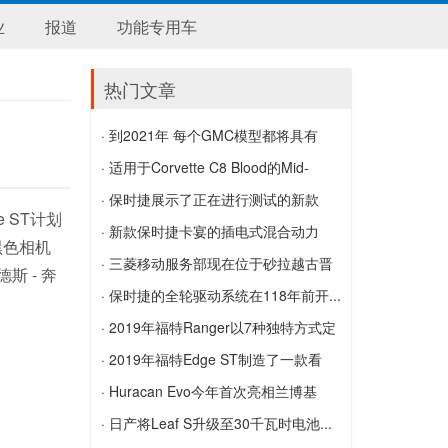
业
报道
功能专用车
热门文章
· 到2021年 每个GMC模型都将具有
AT4变体
· 适用于Corvette C8 Blood的Mid-
到2021年 每个GMC模型都将具有AT4变
Engined Nissan GT-R
· 保时捷展示了正在进行测试的新款
 ST计划
体
适用于Corvette C8 Blood的Mid-Engined
911
· 新款保时捷卡宴的插电式混合动力
黑色相机
Nissan GT-R
保时捷展示了正在进行测试的新款911
车...
· 三菱移动服务部现在位于砂拉越古晋
斯 - 奔
新款保时捷卡宴的插电式混合动力车型宣
三菱移动服务部现在位于砂拉越古晋
· 保时捷的全轮驱动系统在118年前开...
布
保时捷的全轮驱动系统在118年前开发 不
· 2019年福特Ranger以7种独特方式定
断发展
制
· 2019年福特Edge ST制造了一款看
2019年福特Ranger以7种独特方式定制
上...
· Huracan Evo今年首次亮相兰博基
2019年福特Edge ST制造了一款看上去漂
尼...
· 日产将Leaf S升级至30千瓦时电池...