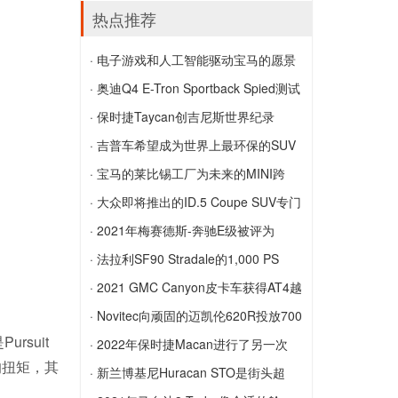
亮的相机车
Huracan Evo今年首次亮相兰博基尼
日产将Leaf S升级至30千瓦时电池 提升
热点推荐
Super Trofeo的第10版
了价格
· 电子游戏和人工智能驱动宝马的愿景
电子游戏和人工智能驱动宝马的愿景
· 奥迪Q4 E-Tron Sportback Spied测试
在雪中
· 保时捷Taycan创吉尼斯世界纪录
奥迪Q4 E-Tron Sportback Spied测试在
保时捷Taycan创吉尼斯世界纪录
· 吉普车希望成为世界上最环保的SUV
雪中
品牌
· 宝马的莱比锡工厂为未来的MINI跨
吉普车希望成为世界上最环保的SUV品牌
界...
· 大众即将推出的ID.5 Coupe SUV专门
宝马的莱比锡工厂为未来的MINI跨界车生
针对欧洲
· 2021年梅赛德斯-奔驰E级被评为
产做准备
大众即将推出的ID.5 Coupe SUV专门针
Moto...
· 法拉利SF90 Stradale的1,000 PS
对欧洲
2021年梅赛德斯-奔驰E级被评为
PHEV动力总成
· 2021 GMC Canyon皮卡车获得AT4越
MotorTrend年度汽车
法拉利SF90 Stradale的1,000 PS PHEV
野性能版
· Novitec向顽固的迈凯伦620R投放700
suit
动力总成
2021 GMC Canyon皮卡车获得AT4越野
马力
· 2022年保时捷Macan进行了另一次
尺的扭矩，其
性能版
Novitec向顽固的迈凯伦620R投放700马
改...
· 新兰博基尼Huracan STO是街头超