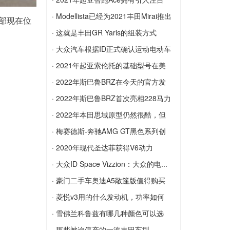
年3月停止生产
的...
· Modellista已经为2021丰田Mirai推出
部现在位
2021年起亚智跑Ace拥有引人注目的新外
了套件
· 这就是丰田GR Yaris的组装方式
观，其中包括比生活格栅更大的格栅
Modellista已经为2021丰田Mirai推出了套
这就是丰田GR Yaris的组装方式
· 大众汽车根据ID正式确认运动电动车
件
大众汽车根据ID正式确认运动电动车
· 2021年起亚索伦托的基础型号在美
国...
· 2022年斯巴鲁BRZ在今天的官方发
2021年起亚索伦托的基础型号在美国以
布...
· 2022年斯巴鲁BRZ首次亮相228马力
2,450美元的价格飙升
2022年斯巴鲁BRZ在今天的官方发布会
的...
· 2022年本田思域原型仍然很酷，但
上露面
2022年斯巴鲁BRZ首次亮相228马力的N
出...
· 梅赛德斯-奔驰AMG GT黑色系列创
/ A拳击手，更坚固的底盘和更多技术
2022年本田思域原型仍然很酷，但出人
造...
· 2020年现代圣达菲获得V6动力
意料的是
梅赛德斯-奔驰AMG GT黑色系列创造了
2020年现代圣达菲获得V6动力
· 大众ID Space Vizzion：大众的电...
纽伯格林纪录
大众ID Space Vizzion：大众的电动房车
· 豪门二手车奥迪A5敞篷版值得购买
就在这里
吗？
· 菱悦v3用的什么发动机，功率如何
豪门二手车奥迪A5敞篷版值得购买吗？
菱悦v3用的什么发动机，功率如何
· 雪佛兰科鲁兹有哪几种颜色可以选
择？
· 那些被迫停产的一汽丰田车型