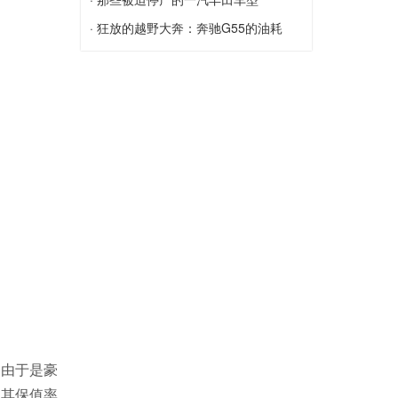
雪佛兰科鲁兹有哪几种颜色可以选择？
那些被迫停产的一汽丰田车型
· 狂放的越野大奔：奔驰G55的油耗
情...
狂放的越野大奔：奔驰G55的油耗情况如
何？
，由于是豪
，其保值率