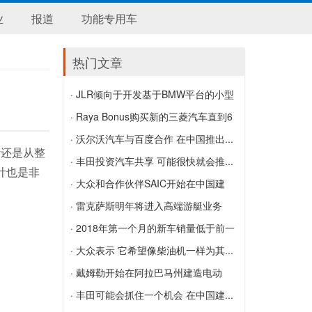
业
报道
功能专用车
热门文章
· JLR倾向于开发基于BMW平台的小型
SUV
· Raya Bonus购买新的三菱汽车直到6
JLR倾向于开发基于BMW平台的小型SUV
月底
· 沃尔沃汽车与百度合作 在中国推出...
计还是从整
Raya Bonus购买新的三菱汽车直到6月底
沃尔沃汽车与百度合作 在中国推出4级自
· 丰田投资汽车共享 可能很快就会推...
计也是非
动驾驶机器人
丰田投资汽车共享 可能很快就会推出自
· 大众和合作伙伴SAIC开始在中国建
驾车
造...
· 雷克萨斯明年将进入高端游艇业务
大众和合作伙伴SAIC开始在中国建造价
雷克萨斯明年将进入高端游艇业务
· 2018年第一个月的新车销量低于前一
值25亿美元的奥迪工厂
个月
· 大众表示 它希望像柴油机一样为其...
2018年第一个月的新车销量低于前一个
大众表示 它希望像柴油机一样为其电动
· 戴姆勒开始在阿拉巴马州建造电动
月
车定价
汽...
· 丰田可能会抓住一个机会 在中国建...