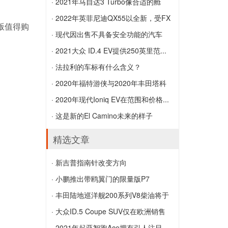
力
2022年保时捷Macan进行了另一次改版
级...
· 2021年马自达3 Turbo像合适的舱
以保留EV兄弟公司
新兰博基尼Huracan STO是街头超级
口...
· 2022年英菲尼迪QX55以全新，受FX
版值得购
Trofeo赛车手
2021年马自达3 Turbo像合适的舱口盖一
启...
· 现代因出售不具备安全功能的汽车
样加速加速，在5.7秒内达到60 MPH
2022年英菲尼迪QX55以全新，受FX启发
而...
· 2021大众 ID.4 EV提供250英里范...
的造型亮相
现代因出售不具备安全功能的汽车而被起
2021大众 ID.4 EV提供250英里范围，
· 法拉利的车标有什么含义？
诉
201HP RWD动力总成，售价$ 39,995
法拉利的车标有什么含义？
· 2020年福特游侠与2020年丰田塔科
马...
· 2020年现代Ioniq EV在范围和价格...
2020年福特游侠与2020年丰田塔科马：
2020年现代Ioniq EV在范围和价格上得到
· 这是新的El Camino未来的样子
比较皮卡
提升
这是新的El Camino未来的样子
精选文章
· 新吉普指南针改变方向
新吉普指南针改变方向
· 小鹏推出带鸥翼门的限量版P7
小鹏推出带鸥翼门的限量版P7
· 丰田陆地巡洋舰200系列V8柴油将于
2...
· 大众ID.5 Coupe SUV仅在欧洲销售
丰田陆地巡洋舰200系列V8柴油将于2021
大众ID.5 Coupe SUV仅在欧洲销售
· 2021年起亚智跑Ace拥有引人注目