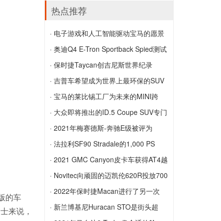
戴姆勒开始在阿拉巴马州建造电动汽车电
丰田可能会抓住一个机会 在中国建造雷
热点推荐
池
克萨斯汽车
· 电子游戏和人工智能驱动宝马的愿景
电子游戏和人工智能驱动宝马的愿景
· 奥迪Q4 E-Tron Sportback Spied测试
在雪中
· 保时捷Taycan创吉尼斯世界纪录
奥迪Q4 E-Tron Sportback Spied测试在
保时捷Taycan创吉尼斯世界纪录
· 吉普车希望成为世界上最环保的SUV
雪中
品牌
· 宝马的莱比锡工厂为未来的MINI跨
吉普车希望成为世界上最环保的SUV品牌
界...
· 大众即将推出的ID.5 Coupe SUV专门
宝马的莱比锡工厂为未来的MINI跨界车生
针对欧洲
· 2021年梅赛德斯-奔驰E级被评为
产做准备
大众即将推出的ID.5 Coupe SUV专门针
Moto...
· 法拉利SF90 Stradale的1,000 PS
对欧洲
2021年梅赛德斯-奔驰E级被评为
PHEV动力总成
· 2021 GMC Canyon皮卡车获得AT4越
MotorTrend年度汽车
法拉利SF90 Stradale的1,000 PS PHEV
野性能版
· Novitec向顽固的迈凯伦620R投放700
动力总成
2021 GMC Canyon皮卡车获得AT4越野
马力
· 2022年保时捷Macan进行了另一次
版的车
性能版
Novitec向顽固的迈凯伦620R投放700马
改...
· 新兰博基尼Huracan STO是街头超
人士来说，