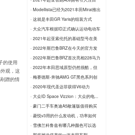
年3月停止生产
的...
· Modellista已经为2021丰田Mirai推出
2021年起亚智跑Ace拥有引人注目的新外
了套件
· 这就是丰田GR Yaris的组装方式
观，其中包括比生活格栅更大的格栅
Modellista已经为2021丰田Mirai推出了套
这就是丰田GR Yaris的组装方式
· 大众汽车根据ID正式确认运动电动车
件
大众汽车根据ID正式确认运动电动车
· 2021年起亚索伦托的基础型号在美
国...
· 2022年斯巴鲁BRZ在今天的官方发
2021年起亚索伦托的基础型号在美国以
布...
· 2022年斯巴鲁BRZ首次亮相228马力
子的使用
2,450美元的价格飙升
2022年斯巴鲁BRZ在今天的官方发布会
的...
· 2022年本田思域原型仍然很酷，但
的外观，这
上露面
2022年斯巴鲁BRZ首次亮相228马力的N
出...
· 梅赛德斯-奔驰AMG GT黑色系列创
有剐蹭的情
/ A拳击手，更坚固的底盘和更多技术
2022年本田思域原型仍然很酷，但出人
造...
· 2020年现代圣达菲获得V6动力
意料的是
梅赛德斯-奔驰AMG GT黑色系列创造了
2020年现代圣达菲获得V6动力
· 大众ID Space Vizzion：大众的电...
纽伯格林纪录
大众ID Space Vizzion：大众的电动房车
· 豪门二手车奥迪A5敞篷版值得购买
就在这里
吗？
· 菱悦v3用的什么发动机，功率如何
豪门二手车奥迪A5敞篷版值得购买吗？
菱悦v3用的什么发动机，功率如何
· 雪佛兰科鲁兹有哪几种颜色可以选
择？
· 那些被迫停产的一汽丰田车型