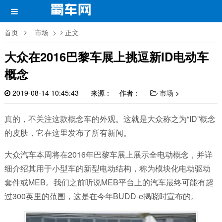
首页
市场
>
正文
大众在2016巴黎车展上挑逗新ID电动车
概念
2019-08-14 10:45:43
来源： 作者：
市场
>
真的，不关注这款概念车的外观。这就是大众称之为“ID”概念
的皮肤，它在这里发布了所有新闻。
大众汽车本周将在2016年巴黎车展上展示全电动概念，并详
细介绍其用于小型车的新型电动结构，称为模块化电动驱动
套件或MEB。我们之前听说MEB平台上的汽车最终可能有超
过300英里的范围，这是在今年BUDD-e揭晓时宣布的。