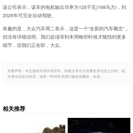
该公司表示，该车的电机输出功率为125千瓦(168马力)，到
2025年可完全自动驾驶。
有趣的是，大众汽车周二表示，这是一个“全新的汽车概念”，
但没有详细说明。我们必须等到本周晚些时候才能找到更多
细节，但我们正在听，大众。
郑重声明：本文版权归原作者所有，转载文章仅为传播更多信息之目的，如
作者信息标记有误，请第一时间联系我们修改或删除，多谢。
相关推荐