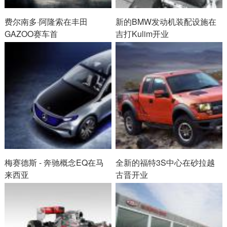
费尔南多·阿隆索在丰田
新的BMW发动机装配设施在
GAZOO赛车首
吉打Kulim开业
梅赛德斯 - 奔驰概念EQ在马
全新的福特3S中心在砂拉越
来西亚
古晋开业