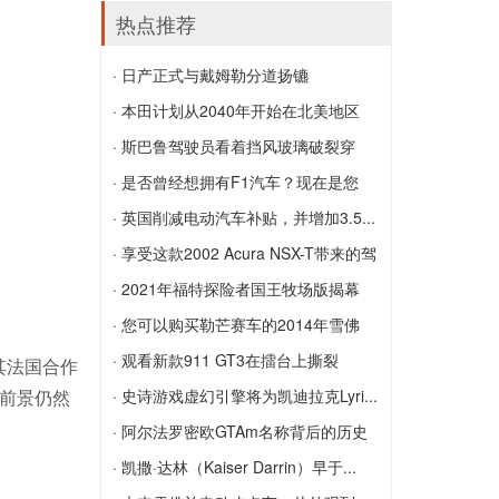
起亚与DUB合作将改装的Stinger GT和
上...
热点推荐
K900带到SEMA
沃尔沃的全电动卡车准备在2019年上市
· 日产正式与戴姆勒分道扬镳
销售
日产正式与戴姆勒分道扬镳
· 本田计划从2040年开始在北美地区
销...
· 斯巴鲁驾驶员看着挡风玻璃破裂穿
本田计划从2040年开始在北美地区销售
越...
· 是否曾经想拥有F1汽车？现在是您
纯电动汽车
斯巴鲁驾驶员看着挡风玻璃破裂穿越了几
的...
· 英国削减电动汽车补贴，并增加3.5...
个州
是否曾经想拥有F1汽车？现在是您的机
英国削减电动汽车补贴，并增加3.5万英
· 享受这款2002 Acura NSX-T带来的驾
会，这款2019 Toro Rosso STR14
镑的价格上限
驶乐趣
· 2021年福特探险者国王牧场版揭幕
享受这款2002 Acura NSX-T带来的驾驶
2021年福特探险者国王牧场版揭幕
· 您可以购买勒芒赛车的2014年雪佛
乐趣
兰...
· 观看新款911 GT3在擂台上撕裂
其法国合作
的前景仍然
您可以购买勒芒赛车的2014年雪佛兰
观看新款911 GT3在擂台上撕裂
· 史诗游戏虚幻引擎将为凯迪拉克Lyri...
Corvette C7.R
史诗游戏虚幻引擎将为凯迪拉克Lyriq信息
· 阿尔法罗密欧GTAm名称背后的历史
娱乐图形提供动力
阿尔法罗密欧GTAm名称背后的历史
· 凯撒·达林（Kaiser Darrin）早于...