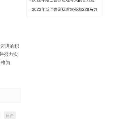
2021年起亚索伦托的基础型号在美国以
布...
· 2022年斯巴鲁BRZ首次亮相228马力
2,450美元的价格飙升
2022年斯巴鲁BRZ在今天的官方发布会
的...
上露面
2022年斯巴鲁BRZ首次亮相228马力的N
/ A拳击手，更坚固的底盘和更多技术
向迈进的积
，并努力实
价格为
日产