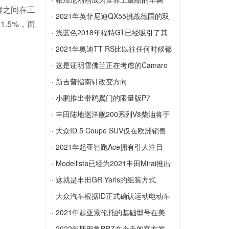
牌之间在工
利SF90 Stradale
广汽集团使用EMPOW55升级了他们的设
配...
· 2021年英菲尼迪QX55挑战德国的双
.5%，而
计
帕加尼刚刚成为世界上最酷的车辆配置器
门跑车
· 浅蓝色2018年福特GT已经吸引了其
。
2021年英菲尼迪QX55挑战德国的双门跑
原...
· 2021年奥迪TT RS比以往任何时候都
车
浅蓝色2018年福特GT已经吸引了其原始
贵
· 这是证明雪佛兰正在考虑的Camaro
标价的40％
2021年奥迪TT RS比以往任何时候都贵
SUV
· 新吉普指南针改变方向
这是证明雪佛兰正在考虑的Camaro SUV
新吉普指南针改变方向
· 小鹏推出带鸥翼门的限量版P7
小鹏推出带鸥翼门的限量版P7
· 丰田陆地巡洋舰200系列V8柴油将于
2...
· 大众ID.5 Coupe SUV仅在欧洲销售
丰田陆地巡洋舰200系列V8柴油将于2021
大众ID.5 Coupe SUV仅在欧洲销售
· 2021年起亚智跑Ace拥有引人注目
年3月停止生产
的...
· Modellista已经为2021丰田Mirai推出
2021年起亚智跑Ace拥有引人注目的新外
了套件
· 这就是丰田GR Yaris的组装方式
观，其中包括比生活格栅更大的格栅
Modellista已经为2021丰田Mirai推出了套
这就是丰田GR Yaris的组装方式
· 大众汽车根据ID正式确认运动电动车
件
大众汽车根据ID正式确认运动电动车
· 2021年起亚索伦托的基础型号在美
国...
· 2022年斯巴鲁BRZ在今天的官方发