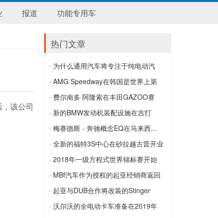
业
报道
功能专用车
热门文章
· 为什么通用汽车将专注于纯电动汽
车...
· AMG Speedway在韩国是世界上第
为什么通用汽车将专注于纯电动汽车而不
一...
· 费尔南多·阿隆索在丰田GAZOO赛
捕后，该公司
是混合动力汽车
AMG Speedway在韩国是世界上第一个
车...
· 新的BMW发动机装配设施在吉打
拥有AMG品牌的赛道
费尔南多·阿隆索在丰田GAZOO赛车首次
Kulim开业
· 梅赛德斯 - 奔驰概念EQ在马来西...
参加WEC比赛中获胜
新的BMW发动机装配设施在吉打Kulim开
梅赛德斯 - 奔驰概念EQ在马来西亚首次
· 全新的福特3S中心在砂拉越古晋开业
业
亮相
全新的福特3S中心在砂拉越古晋开业
· 2018年一级方程式世界锦标赛开始
从...
· MBf汽车作为授权的起亚经销商返回
2018年一级方程式世界锦标赛开始从中
MBf汽车作为授权的起亚经销商返回
· 起亚与DUB合作将改装的Stinger
国的最后一轮向西移动
GT...
· 沃尔沃的全电动卡车准备在2019年