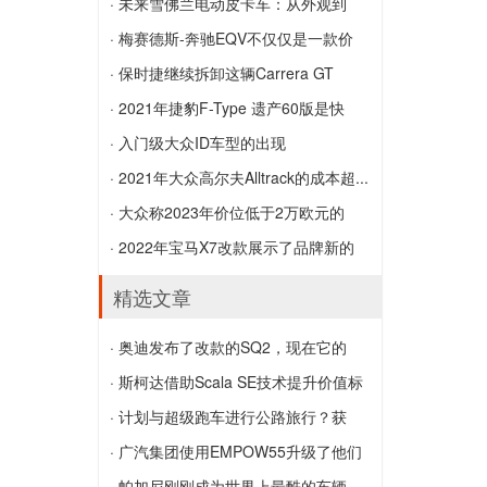
凯撒·达林（Kaiser Darrin）早于时代，现
· 未来雪佛兰电动皮卡车：从外观到
在可以抢夺它了
技...
· 梅赛德斯-奔驰EQV不仅仅是一款价
未来雪佛兰电动皮卡车：从外观到技术，
格...
· 保时捷继续拆卸这辆Carrera GT
我们所知道的一切
梅赛德斯-奔驰EQV不仅仅是一款价格昂
保时捷继续拆卸这辆Carrera GT
· 2021年捷豹F-Type 遗产60版是快
贵的电动v级车吗?
速...
· 入门级大众ID车型的出现
2021年捷豹F-Type 遗产60版是快速，独
入门级大众ID车型的出现
· 2021年大众高尔夫Alltrack的成本超...
家和经典的绿色
2021年大众高尔夫Alltrack的成本超过英
· 大众称2023年价位低于2万欧元的
国途观Allspace
电...
· 2022年宝马X7改款展示了品牌新的
大众称2023年价位低于2万欧元的电动城
有...
精选文章
市车
2022年宝马X7改款展示了品牌新的有争
· 奥迪发布了改款的SQ2，现在它的
议的设计方向
设...
· 斯柯达借助Scala SE技术提升价值标
奥迪发布了改款的SQ2，现在它的设计更
杆
· 计划与超级跑车进行公路旅行？获
加犀利
斯柯达借助Scala SE技术提升价值标杆
取...
· 广汽集团使用EMPOW55升级了他们
计划与超级跑车进行公路旅行？获取法拉
的设计
· 帕加尼刚刚成为世界上最酷的车辆