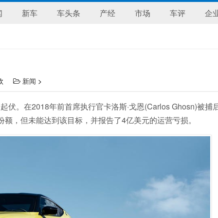
闻
新车
车头条
产经
市场
车评
企
嘉欣
新闻
>
在2018年前首席执行官卡洛斯·戈恩(Carlos Ghosn)被
的市场份额，但未能达到该目标，并报告了4亿美元的运营亏损。