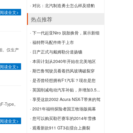
SEAT在其日内瓦首演之前预览古怪的新
2020款保时捷911 Cabriolet采用独家
· 对比：北汽制造勇士怎么样及猎豹
阅读全文>
概念
Manufaktur选项
ma...
热点推荐
对比：北汽制造勇士怎么样及猎豹mattu
· 下一代起亚Niro 脱胎换骨，展示新细
怎么样
节
· 福特野马配件终于上市
次亮相。仅生产
下一代起亚Niro 脱胎换骨，展示新细节
福特野马配件终于上市
· 日产正式与戴姆勒分道扬镳
日产正式与戴姆勒分道扬镳
· 本田计划从2040年开始在北美地区
阅读全文>
销...
· 斯巴鲁驾驶员看着挡风玻璃破裂穿
本田计划从2040年开始在北美地区销售
越...
· 是否曾经想拥有F1汽车？现在是您
纯电动汽车
斯巴鲁驾驶员看着挡风玻璃破裂穿越了几
的...
· 英国削减电动汽车补贴，并增加3.5...
个州
是否曾经想拥有F1汽车？现在是您的机
英国削减电动汽车补贴，并增加3.5万英
· 享受这款2002 Acura NSX-T带来的驾
-Type。
会，这款2019 Toro Rosso STR14
镑的价格上限
驶乐趣
· 2021年福特探险者国王牧场版揭幕
享受这款2002 Acura NSX-T带来的驾驶
2021年福特探险者国王牧场版揭幕
· 您可以购买勒芒赛车的2014年雪佛
阅读全文>
乐趣
兰...
· 观看新款911 GT3在擂台上撕裂