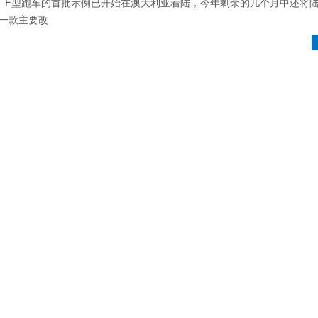
新2021 F型跑车的首批示例已开始在澳大利亚着陆，今年剩余的几个月中还将
第一款主要改