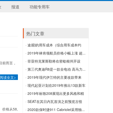
业
报道
功能专用车
热门文章
· 途观l的用车成本（综合用车成本约
1...
· 2019年林肯领航员价格小幅上涨 超...
途观l的用车成本（综合用车成本约1元/公
2019年林肯领航员价格小幅上涨 超过六
· 菲亚特克莱斯勒将在密歇根州开设
目前而言，
里 途观L用车成本调查_）
位数
价...
· 第三代奥迪R8是一款全电动 高马力...
阅读全文>
菲亚特克莱斯勒将在密歇根州开设价值
第三代奥迪R8是一款全电动 高马力的超
· 2019年现代伊兰特的主要改款带来
3000万美元的自动驾驶测试设施
级跑车
了...
· 现代起亚计划在2019年推出13款新车
2019年现代伊兰特的主要改款带来了小
型
· 2019年标致208展现出更多风格和精
幅提价
现代起亚计划在2019年推出13款新车型
致
· SEAT在其日内瓦首演之前预览古怪
售。价格从58,
2019年标致208展现出更多风格和精致
的...
· 2020款保时捷911 Cabriolet采用独...