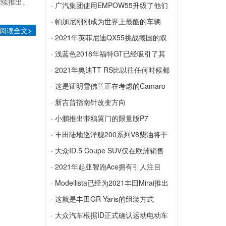
陆续推出。
加犀利
斯柯达借助Scala SE技术提升价值标杆
取...
· 广汽集团使用EMPOW55升级了他们
计划与超级跑车进行公路旅行？获取法拉
的设计
· 帕加尼刚刚成为世界上最酷的车辆
阅读全文>
利SF90 Stradale
广汽集团使用EMPOW55升级了他们的设
配...
· 2021年英菲尼迪QX55挑战德国的双
计
帕加尼刚刚成为世界上最酷的车辆配置器
门跑车
· 浅蓝色2018年福特GT已经吸引了其
2021年英菲尼迪QX55挑战德国的双门跑
原...
· 2021年奥迪TT RS比以往任何时候都
车
浅蓝色2018年福特GT已经吸引了其原始
贵
· 这是证明雪佛兰正在考虑的Camaro
标价的40％
2021年奥迪TT RS比以往任何时候都贵
SUV
· 新吉普指南针改变方向
这是证明雪佛兰正在考虑的Camaro SUV
新吉普指南针改变方向
· 小鹏推出带鸥翼门的限量版P7
小鹏推出带鸥翼门的限量版P7
· 丰田陆地巡洋舰200系列V8柴油将于
2...
· 大众ID.5 Coupe SUV仅在欧洲销售
丰田陆地巡洋舰200系列V8柴油将于2021
大众ID.5 Coupe SUV仅在欧洲销售
· 2021年起亚智跑Ace拥有引人注目
年3月停止生产
的...
· Modellista已经为2021丰田Mirai推出
2021年起亚智跑Ace拥有引人注目的新外
了套件
· 这就是丰田GR Yaris的组装方式
观，其中包括比生活格栅更大的格栅
Modellista已经为2021丰田Mirai推出了套
这就是丰田GR Yaris的组装方式
· 大众汽车根据ID正式确认运动电动车