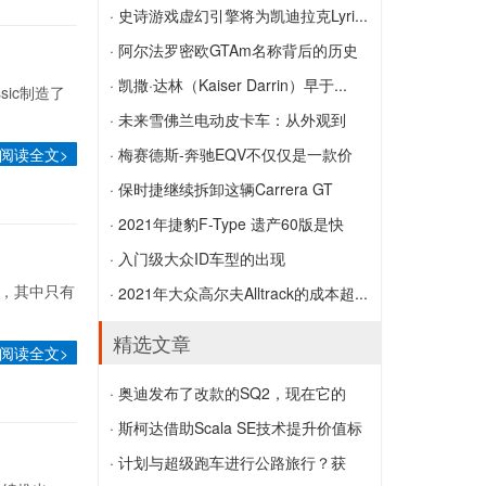
您可以购买勒芒赛车的2014年雪佛兰
观看新款911 GT3在擂台上撕裂
· 史诗游戏虚幻引擎将为凯迪拉克Lyri...
Corvette C7.R
史诗游戏虚幻引擎将为凯迪拉克Lyriq信息
· 阿尔法罗密欧GTAm名称背后的历史
娱乐图形提供动力
阿尔法罗密欧GTAm名称背后的历史
· 凯撒·达林（Kaiser Darrin）早于...
sic制造了
凯撒·达林（Kaiser Darrin）早于时代，现
· 未来雪佛兰电动皮卡车：从外观到
阅读全文>
在可以抢夺它了
技...
· 梅赛德斯-奔驰EQV不仅仅是一款价
未来雪佛兰电动皮卡车：从外观到技术，
格...
· 保时捷继续拆卸这辆Carrera GT
我们所知道的一切
梅赛德斯-奔驰EQV不仅仅是一款价格昂
保时捷继续拆卸这辆Carrera GT
· 2021年捷豹F-Type 遗产60版是快
贵的电动v级车吗?
速...
· 入门级大众ID车型的出现
飞机，其中只有
2021年捷豹F-Type 遗产60版是快速，独
入门级大众ID车型的出现
· 2021年大众高尔夫Alltrack的成本超...
家和经典的绿色
2021年大众高尔夫Alltrack的成本超过英
精选文章
阅读全文>
国途观Allspace
· 奥迪发布了改款的SQ2，现在它的
设...
· 斯柯达借助Scala SE技术提升价值标
奥迪发布了改款的SQ2，现在它的设计更
杆
· 计划与超级跑车进行公路旅行？获