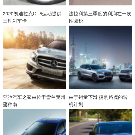
2020凯迪拉克CT5运动提供
法拉利第三季度的利润在一次
三种刹车卡
性减税
奔驰汽车之家由位于雪兰莪州
由于销量下滑 捷豹路虎的转
蒲种南
机计划