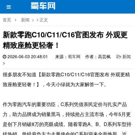
首页
新闻
>
正文
新款零跑C10/C11/C16官图发布 外观更
精致座舱更轻奢！
2026-06-03 20:48:01
来源：
蜀车网
作者：高芸枫
新闻
>
很多朋友不知道【新款零跑C10/C11/C16官图发布 外观更精
致座舱更轻奢！】，今天小绿就为大家解答一下。
作为零跑汽车
的重要功臣
，C系列凭借亲民定价与扎实产品
力，
助力品牌
成为销量黑马，持续抢占主流市场，今年5月更
是创下月销破8万的亮眼成绩。随着零跑A、B、D系列车型持
续热销，
曾经
肩负主力
走量
使命的C系列迎来全面焕新。近