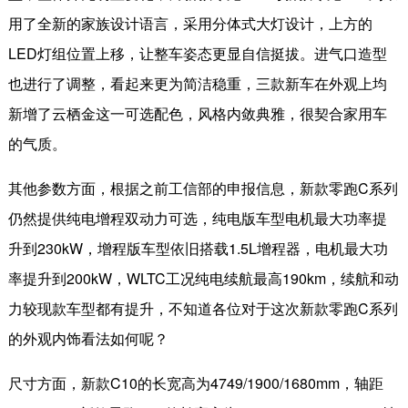
用了全新的家族设计语言，采用分体式大灯设计，上方的
LED
灯组位置上移，让整车姿态更显自信挺拔。进气口造型
也进行了调整，看起来更为简洁稳重，三款新车在外观上均
新增了云栖金这一可选配色，风格内敛典雅，很契合家用车
的气质。
其他参数方面，根据之前工信部的申报信息，新款零跑
C
系列
仍然提供纯电增程双动力可选，纯电版车型电机最大功率提
升到
230kW
，增程版车型依旧搭载
1.5L
增程器，电机最大功
率提升到
200kW
，
WLTC
工况纯电续航最高
190km
，续航和动
力较现款车型都有提升，不知道各位对于这次新款零跑
C
系列
的外观内饰看法如何呢？
尺寸方面，新款
C10
的长宽高为
4749/1900/1680mm
，轴距