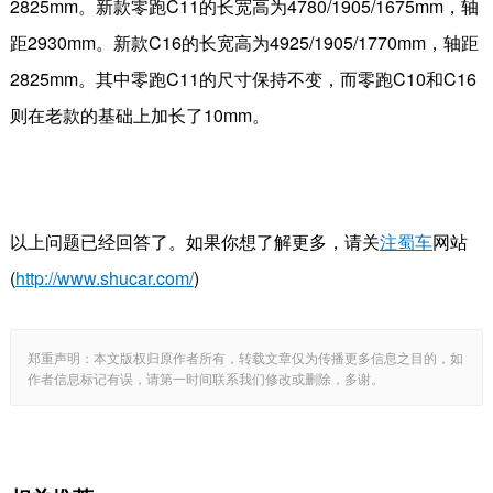
2825mm
。新款零跑
C11
的长宽高为
4780/1905/1675mm
，轴
距
2930mm
。新款
C16
的长宽高为
4925/1905/1770mm
，轴距
2825mm
。其中零跑
C11
的尺寸保持不变，而零跑
C10
和
C16
则在老款的基础上加长了
10mm
。
以上问题已经回答了。如果你想了解更多，请关
注蜀车
网站
(
http://www.shucar.com/
)
郑重声明：本文版权归原作者所有，转载文章仅为传播更多信息之目的，如
作者信息标记有误，请第一时间联系我们修改或删除，多谢。