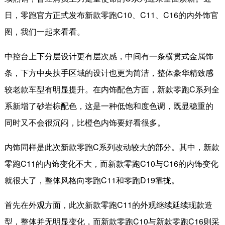
日，
零跑
官方正式发布新款零跑C10、C11、C16
的
内外饰官
图，
我们一起来看看
。
中控台上下分层设计更有层次感，中间有一条横贯式金属饰
条，下方中央扶手区域的设计也更为简洁，整体豪华精致感
较老款车型有明显提升。在内饰配色方面，新款零跑
C
系列全
系新增了砂岩棕配色，这是一种低饱和度色调，既显稳重的
同时又不会很沉闷，比橙色内饰要好看很多。
内饰同样是此次新款零跑
C
系列改动较大的部分。其中，新款
零跑
C11
的内饰变化不大，而新款零跑
C10
与
C16
的内饰变化
就很大了，整体风格向零跑
C11
和零跑
D19
靠拢。
首先在外观方面，此次新款零跑
C11
的外观继续延续现款造
型，整体并无明显变化，而新款零跑
C10
与新款零跑
C16
则采