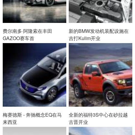
费尔南多·阿隆索在丰田
新的BMW发动机装配设施在
GAZOO赛车首
吉打Kulim开业
梅赛德斯 - 奔驰概念EQ在马
全新的福特3S中心在砂拉越
来西亚
古晋开业