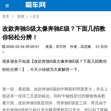
首页
新闻
>
正文
改款奔驰S级太像奔驰E级？下面几招教
你轻松分辨！
2026-02-04 05:00:01
来源：
蜀车网
作者：高芸枫
新闻
>
很多朋友不知道【改款奔驰S级太像奔驰E级？下面几招教你
轻松分辨！】，今天小绿就为大家解答一下。
第一招，看前脸。
改款奔驰
S
级的中网面积明显更大，并且上
面还有一排排三叉星的标志。同时中轴线穿过的镀铬饰条数
量方面，改款奔驰
S
级是四排，而奔驰
E
级是三排。而且由于
改款奔驰
S
级的立标以及中网周围都可以发光，所以到了夜晚