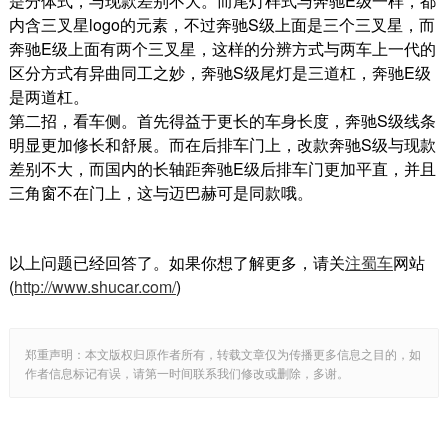
是分体式，与现款差别不大。而
尾灯样式与奔驰
E
级一样，
都
内含三叉星
logo
的元素
，不过奔驰
S
级上面是三个
三叉星
，而
奔驰
E
级上面有
两个三叉星
，这样的分辨方式
与两车上一代的
区分方式有异曲同工之妙
，奔驰
S
级尾灯是三道杠，奔驰
E
级
是两道杠。
第二招，看车侧。首先得益于
更长的
车
身
长
度
，奔驰
S
级线条
明显更加修长和舒展
。
而在后排车门上，改款奔驰
S
级与现款
差别不大，而国内的长轴距奔驰
E
级后排车门
更加平直
，并且
三角窗不在门上，
这与
迈巴赫
可是
同款哦。
以上问题已经回答了。如果你想了解更多，请关
注蜀车
网站
(
http://www.shucar.com/
)
郑重声明：本文版权归原作者所有，转载文章仅为传播更多信息之目的，如
作者信息标记有误，请第一时间联系我们修改或删除，多谢。