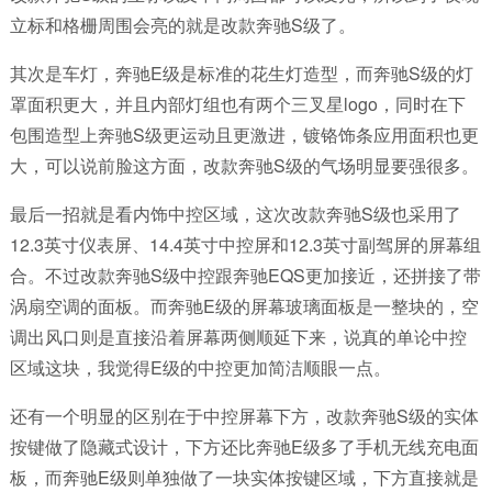
立标和格栅周围会亮的就是改款奔驰
S
级了。
其次是车灯，
奔驰
E
级是标准的花生灯造型，而
奔驰
S
级的灯
罩面积更大
，
并且内部灯组也有两个三叉星
logo
，
同时在下
包围造型上
奔驰
S
级更运动且更激进
，镀铬饰条应用面积也更
大，可以说前脸这方面，改款奔驰
S
级的气场明显要强很多。
最后一招就是看内饰中
控区域，这次改款奔驰
S
级也采用了
12.3
英寸仪表屏、
14.4
英寸中控屏和
12.3
英寸副驾屏的屏幕组
合。
不过改款奔驰
S
级中控跟奔驰
EQS
更加接近
，
还拼接了带
涡扇空调的面板。
而奔驰
E
级的屏幕玻璃面板是一整块的，空
调出风口则是直接沿着屏幕两侧顺延下来，说真的单论中控
区域这块，我觉得
E
级的中控更加简洁
顺眼一点。
还有一个明显的区别在于中控屏幕下方，改款奔驰
S
级的实体
按键做了隐藏式设计，下方还比奔驰
E
级多了手机无线充电面
板，而奔驰
E
级则单独做了一块实体按键区域，下方直接就是