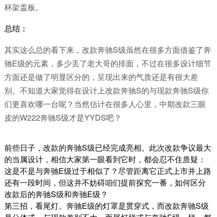
杯架盖板。
总结：
其实这么总
的
看下来，改款奔驰
S
级虽然在很多方面借鉴了奔
驰
E
级的元素，多少丢了老大哥的排面，不过在很多设计细节
方面还是做了明显区分的
，呈现出来的气质还是有很大差
别。
不知道大家觉得在设计上改款奔驰
S
的与现款奔驰
S
级你
们更喜欢哪一台呢？当然估计在很多人心里，中期改款三眼
皮的
W222
奔驰
S
级才是
YYDS
吧？
前些日子，改款的奔驰
S
级已经完成亮相。此次改款争议最大
的当属设计，相信大家第一眼看到它时，都会忍不住质疑：
这是不是与奔驰
E
级过于相似了？尽管距离它正式上市并上路
还有一段时间，但这并不妨碍咱们提前探究一番，如何区分
改款后的奔驰
S
级和奔驰
E
级？
第三招，看尾灯。
奔驰
E
级的灯罩是贯穿式，而
改款奔驰
S
级