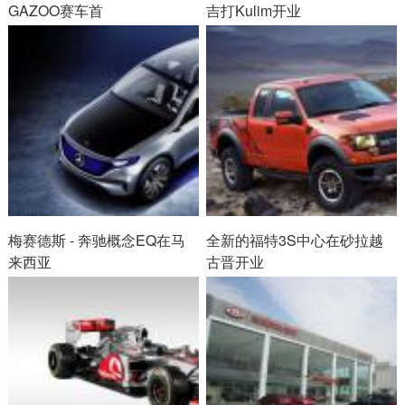
GAZOO赛车首
吉打Kulim开业
梅赛德斯 - 奔驰概念EQ在马
全新的福特3S中心在砂拉越
来西亚
古晋开业