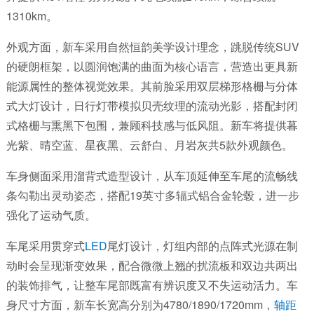
1310km。
外观方面，新车采用自然恒韵美学设计理念，跳脱传统SUV
的硬朗框架，以圆润饱满的曲面为核心语言，营造出更具新
能源属性的整体视觉效果。其前脸采用双层梯形格栅与分体
式大灯设计，日行灯带模拟贝壳纹理的流动光影，搭配封闭
式格栅与熏黑下包围，兼顾科技感与低风阻。新车将提供暮
光紫、晴空蓝、星夜黑、云舒白、月岩灰共5款外观颜色。
车身侧面采用溜背式造型设计，从车顶延伸至车尾的流畅线
条勾勒出灵动姿态，搭配19英寸多辐式铝合金轮毂，进一步
强化了运动气质。
车尾采用贯穿式
LED
尾灯设计，灯组内部的点阵式光源在制
动时会呈现渐变效果，配合微微上翘的扰流板和双边共两出
的装饰排气，让整车尾部既富有辨识度又不失运动活力。车
身尺寸方面，新车长宽高分别为4780/1890
/
1720mm，
轴距