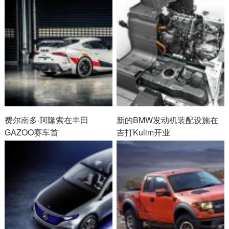
费尔南多·阿隆索在丰田
新的BMW发动机装配设施在
GAZOO赛车首
吉打Kulim开业