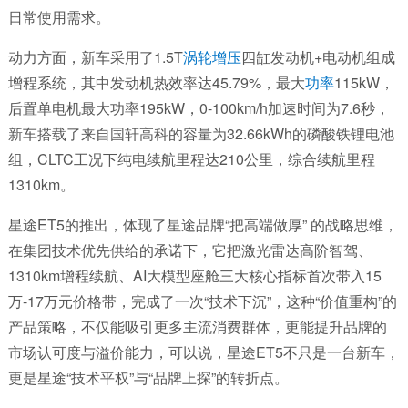
日常使用需求。
动力方面，新车采用了1.5T
涡轮增压
四缸发动机+电动机组成
增程系统，其中发动机热效率达45.79%，最大
功率
115kW，
后置单电机最大功率195kW，0-100km/h加速时间为7.6秒，
新车搭载了来自国轩高科的容量为32.66kWh的磷酸铁锂电池
组，CLTC工况下纯电续航里程达210公里，综合续航里程
1310km。
星途ET5的推出，体现了星途品牌“把高端做厚” 的战略思维，
在集团技术优先供给的承诺下，它把激光雷达高阶智驾、
1310km增程续航、AI大模型座舱三大核心指标首次带入15
万-17万元价格带，完成了一次“技术下沉”，这种“价值重构
”
的
产品策略，不仅能吸引更多主流消费群体，更能提升品牌的
市场认可度与溢价能力，可以说，星途ET5不只是一台新车，
更是星途“技术平权”与“品牌上探”的转折点。