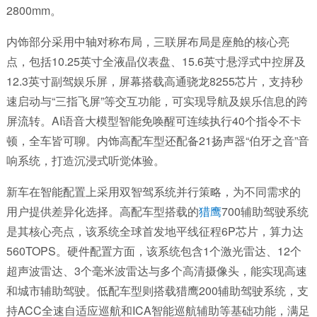
2800mm。
内饰部分采用中轴对称布局，三联屏布局是座舱的核心亮
点，包括10.25英寸全液晶仪表盘、15.6英寸悬浮式中控屏及
12.3英寸副驾娱乐屏，屏幕搭载高通骁龙8255芯片，支持秒
速启动与“三指飞屏”等交互功能，可实现导航及娱乐信息的跨
屏流转。AI语音大模型智能免唤醒可连续执行40个指令不卡
顿，全车皆可聊。内饰高配车型还配备21扬声器“伯牙之音”音
响系统，打造沉浸式听觉体验。
新车在智能配置上采用双智驾系统并行策略，为不同需求的
用户提供差异化选择。高配车型搭载的
猎鹰
700辅助驾驶系统
是其核心亮点，该系统全球首发地平线征程6P芯片，算力达
560TOPS。硬件配置方面，该系统包含1个激光雷达、12个
超声波雷达、3个毫米波雷达与多个高清摄像头，能实现高速
和城市辅助驾驶。低配车型则搭载猎鹰200辅助驾驶系统，支
持ACC全速自适应巡航和ICA智能巡航辅助等基础功能，满足