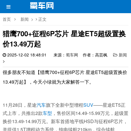
首页
新闻
>
正文
猎鹰700+征程6P芯片 星途ET5超级置换
价13.49万起
2025-12-02 18:48:01
来源：
蜀车网
作者：高芸枫
新闻
>
很多朋友不知道【猎鹰700+征程6P芯片 星途ET5超级置换价
13.49万起】，今天小绿就为大家解答一下。
11月28日，星途
汽车
旗下全新中型增程
SUV
——星途ET5正
式上市，共推出2款
车型
，售价区间14.49-15.99万元，超级置
换价13.49-14.99万元。新车首搭地平线HSD与征程6P芯片，
并提供1.5T增程动力系统，纯电续航210km，综合续航