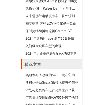
Corvette C7.R
史诗游戏虚幻引擎将为凯迪拉克Lyriq信息
· 阿尔法罗密欧GTAm名称背后的历史
娱乐图形提供动力
阿尔法罗密欧GTAm名称背后的历史
· 凯撒·达林（Kaiser Darrin）早于...
凯撒·达林（Kaiser Darrin）早于时代，现
· 未来雪佛兰电动皮卡车：从外观到
在可以抢夺它了
技...
· 梅赛德斯-奔驰EQV不仅仅是一款价
未来雪佛兰电动皮卡车：从外观到技术，
格...
· 保时捷继续拆卸这辆Carrera GT
我们所知道的一切
梅赛德斯-奔驰EQV不仅仅是一款价格昂
保时捷继续拆卸这辆Carrera GT
· 2021年捷豹F-Type 遗产60版是快
贵的电动v级车吗?
速...
· 入门级大众ID车型的出现
2021年捷豹F-Type 遗产60版是快速，独
入门级大众ID车型的出现
· 2021年大众高尔夫Alltrack的成本超...
家和经典的绿色
2021年大众高尔夫Alltrack的成本超过英
精选文章
国途观Allspace
· 奥迪发布了改款的SQ2，现在它的
设...
· 斯柯达借助Scala SE技术提升价值标
奥迪发布了改款的SQ2，现在它的设计更
杆
· 计划与超级跑车进行公路旅行？获
加犀利
斯柯达借助Scala SE技术提升价值标杆
取...
· 广汽集团使用EMPOW55升级了他们
计划与超级跑车进行公路旅行？获取法拉
的设计
· 帕加尼刚刚成为世界上最酷的车辆