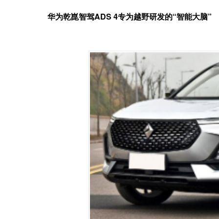
华为乾崑智驾
ADS 4
专为越野研发的
“
智能大
脑
”