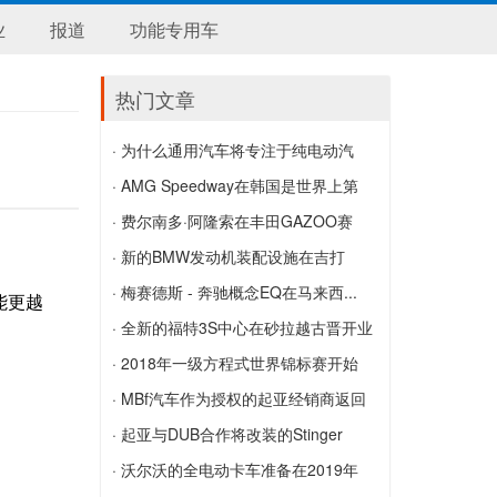
业
报道
功能专用车
热门文章
· 为什么通用汽车将专注于纯电动汽
车...
· AMG Speedway在韩国是世界上第
为什么通用汽车将专注于纯电动汽车而不
一...
· 费尔南多·阿隆索在丰田GAZOO赛
是混合动力汽车
AMG Speedway在韩国是世界上第一个
车...
· 新的BMW发动机装配设施在吉打
拥有AMG品牌的赛道
费尔南多·阿隆索在丰田GAZOO赛车首次
Kulim开业
· 梅赛德斯 - 奔驰概念EQ在马来西...
能更越
参加WEC比赛中获胜
新的BMW发动机装配设施在吉打Kulim开
梅赛德斯 - 奔驰概念EQ在马来西亚首次
· 全新的福特3S中心在砂拉越古晋开业
业
亮相
全新的福特3S中心在砂拉越古晋开业
· 2018年一级方程式世界锦标赛开始
从...
· MBf汽车作为授权的起亚经销商返回
2018年一级方程式世界锦标赛开始从中
MBf汽车作为授权的起亚经销商返回
· 起亚与DUB合作将改装的Stinger
国的最后一轮向西移动
GT...
· 沃尔沃的全电动卡车准备在2019年