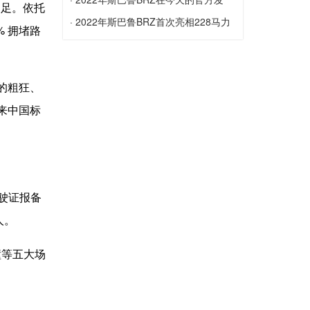
不足。依托
2021年起亚索伦托的基础型号在美国以
布...
· 2022年斯巴鲁BRZ首次亮相228马力
% 拥堵路
2,450美元的价格飙升
2022年斯巴鲁BRZ在今天的官方发布会
的...
上露面
2022年斯巴鲁BRZ首次亮相228马力的N
的粗狂、
/ A拳击手，更坚固的底盘和更多技术
来中国标
驶证报备
人。
撞等五大场