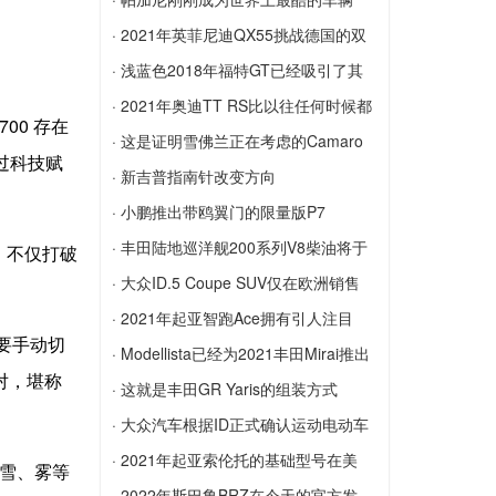
利SF90 Stradale
广汽集团使用EMPOW55升级了他们的设
配...
· 2021年英菲尼迪QX55挑战德国的双
计
帕加尼刚刚成为世界上最酷的车辆配置器
门跑车
· 浅蓝色2018年福特GT已经吸引了其
2021年英菲尼迪QX55挑战德国的双门跑
原...
· 2021年奥迪TT RS比以往任何时候都
00 存在
车
浅蓝色2018年福特GT已经吸引了其原始
贵
· 这是证明雪佛兰正在考虑的Camaro
通过科技赋
标价的40％
2021年奥迪TT RS比以往任何时候都贵
SUV
· 新吉普指南针改变方向
这是证明雪佛兰正在考虑的Camaro SUV
新吉普指南针改变方向
· 小鹏推出带鸥翼门的限量版P7
小鹏推出带鸥翼门的限量版P7
· 丰田陆地巡洋舰200系列V8柴油将于
”，不仅打破
2...
· 大众ID.5 Coupe SUV仅在欧洲销售
丰田陆地巡洋舰200系列V8柴油将于2021
大众ID.5 Coupe SUV仅在欧洲销售
· 2021年起亚智跑Ace拥有引人注目
要手动切
年3月停止生产
的...
· Modellista已经为2021丰田Mirai推出
对，堪称
2021年起亚智跑Ace拥有引人注目的新外
了套件
· 这就是丰田GR Yaris的组装方式
观，其中包括比生活格栅更大的格栅
Modellista已经为2021丰田Mirai推出了套
这就是丰田GR Yaris的组装方式
· 大众汽车根据ID正式确认运动电动车
件
大众汽车根据ID正式确认运动电动车
· 2021年起亚索伦托的基础型号在美
、雪、雾等
国...
· 2022年斯巴鲁BRZ在今天的官方发