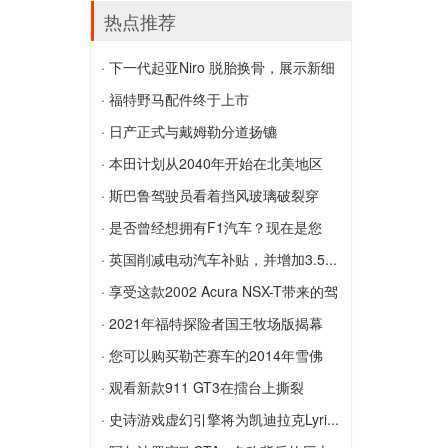
起亚与DUB合作将改装的Stinger GT和
上...
热点推荐
K900带到SEMA
沃尔沃的全电动卡车准备在2019年上市
· 下一代起亚Niro 脱胎换骨，展示新细
销售
节
· 福特野马配件终于上市
下一代起亚Niro 脱胎换骨，展示新细节
福特野马配件终于上市
· 日产正式与戴姆勒分道扬镳
日产正式与戴姆勒分道扬镳
· 本田计划从2040年开始在北美地区
销...
· 斯巴鲁驾驶员看着挡风玻璃破裂穿
本田计划从2040年开始在北美地区销售
越...
· 是否曾经想拥有F1汽车？现在是您
纯电动汽车
斯巴鲁驾驶员看着挡风玻璃破裂穿越了几
的...
· 英国削减电动汽车补贴，并增加3.5...
个州
是否曾经想拥有F1汽车？现在是您的机
英国削减电动汽车补贴，并增加3.5万英
· 享受这款2002 Acura NSX-T带来的驾
会，这款2019 Toro Rosso STR14
镑的价格上限
驶乐趣
· 2021年福特探险者国王牧场版揭幕
享受这款2002 Acura NSX-T带来的驾驶
2021年福特探险者国王牧场版揭幕
· 您可以购买勒芒赛车的2014年雪佛
乐趣
兰...
· 观看新款911 GT3在擂台上撕裂
您可以购买勒芒赛车的2014年雪佛兰
观看新款911 GT3在擂台上撕裂
· 史诗游戏虚幻引擎将为凯迪拉克Lyri...