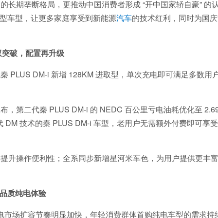
长期垄断格局，更推动中国消费者形成 “开中国家轿自豪” 的
取型车型，让更多家庭享受到新能源
汽车
的技术红利，同时为国庆
油耗双突破，配置再升级
LUS DM-i 新增 128KM 进取型，单次充电即可满足多数用
代秦 PLUS DM-i 的 NEDC 百公里亏电油耗优化至 2.6
DM 技术的秦 PLUS DM-i 车型，老用户无需额外付费即可享
，提升操作便利性；全系同步新增星河米车色，为用户提供更丰
享高品质纯电体验
，纯电市场扩容节奏明显加快，年轻消费群体首购纯电车型的需求持