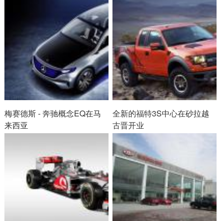
梅赛德斯 - 奔驰概念EQ在马
全新的福特3S中心在砂拉越
来西亚
古晋开业