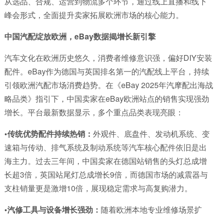
从选品、合规、运营到物流多个环节，通过线上直播和线下
峰会形式，全面提升卖家拓展欧洲市场的核心能力。
中国汽配绽放欧洲，
eBay数据揭增长新引擎
汽车文化在欧洲历史悠久，消费者维修意识强，偏好DIY安装
配件。eBay作为德国与英国排名第一的汽配线上平台，持续
引领欧洲汽配市场消费趋势。在《eBay 2025年汽摩配出海战
略品类》指引下，中国卖家在eBay欧洲站点的销售实现强劲
增长。平台最新数据显示，多个重点品类表现亮眼：
•
传统优势配件持续热销：
外观件、底盘件、发动机系统、变
速箱与传动、排气系统及制动系统等汽车核心配件依旧是出
海主力。过去三年间，中国卖家在德国站销售的头灯总成增
长超3倍，英国站尾灯总成增长9倍，而德国市场的减震器与
支柱销量更是激增10倍，展现稳定需求与高复购潜力。
•
汽修工具与设备增长强劲：
随着欧洲本地专业维修场景扩